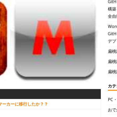
Git
構築
全自
Wor
GitH
デプ
扁桃
扁桃
扁桃
カテ
PC
マーカーに移行したか？？
おで