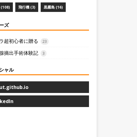
(108)
飛行機 (3)
黒霧島 (16)
ーズ
ラ超初心者に贈る
23
腺摘出手術体験記
3
シャル
ut.github.io
nkedIn