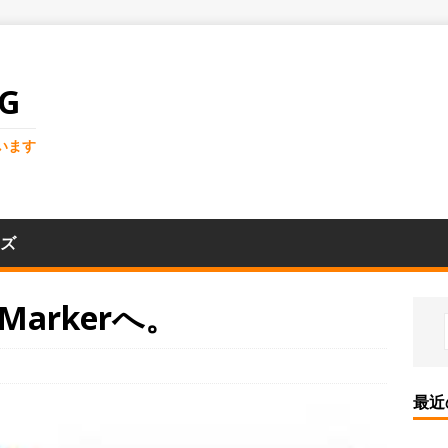
G
います
ズ
aMarkerへ。
最近