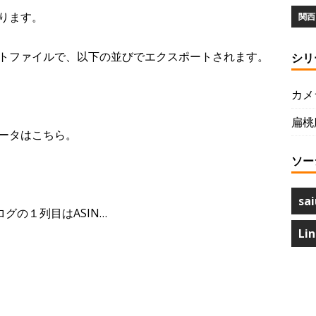
ります。
関西 
トファイルで、以下の並びでエクスポートされます。
シリ
カメ
扁桃
ータはこちら。
ソー
sai
ログの１列目はASIN…
Li