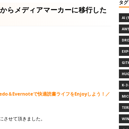
タグ
グからメディアマーカーに移行した
AI (
AWS
DRO
EXP
GIT
HUG
K-3 
ledo＆Evernoteで快適読書ライフをEnjoyしよう！／
MIC
TER
にさせて頂きました。
WIN