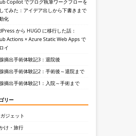
Hub Copilot でブログ執筆ワークフローを
してみた：アイデア出しから下書きまで
動化
dPress から HUGO に移行した話：
ub Actions × Azure Static Web Apps で
ロイ
腺摘出手術体験記3：退院後
腺摘出手術体験記2：手術後～退院まで
腺摘出手術体験記1：入院～手術まで
ゴリー
・ガジェット
かけ・旅行