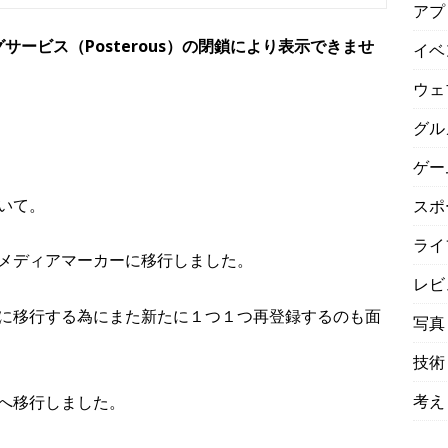
アプ
サービス（Posterous）の閉鎖により表示できませ
イベ
ウェ
グル
ゲー
いて。
スポ
ライ
メディアマーカーに移行しました。
レビ
に移行する為にまた新たに１つ１つ再登録するのも面
写真
技術
考え
へ移行しました。