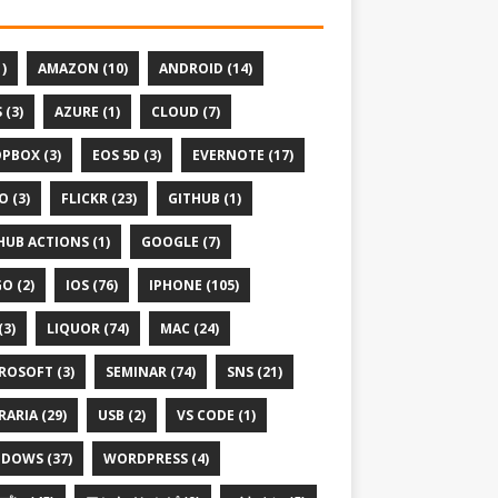
1)
AMAZON (10)
ANDROID (14)
 (3)
AZURE (1)
CLOUD (7)
PBOX (3)
EOS 5D (3)
EVERNOTE (17)
O (3)
FLICKR (23)
GITHUB (1)
HUB ACTIONS (1)
GOOGLE (7)
O (2)
IOS (76)
IPHONE (105)
(3)
LIQUOR (74)
MAC (24)
ROSOFT (3)
SEMINAR (74)
SNS (21)
RARIA (29)
USB (2)
VS CODE (1)
DOWS (37)
WORDPRESS (4)