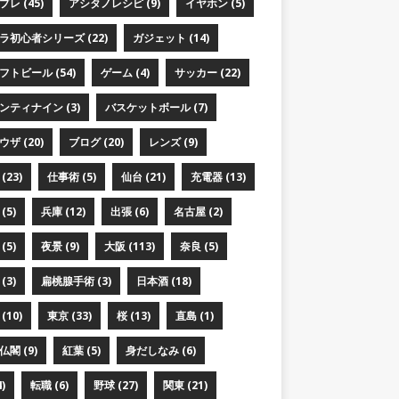
レ (45)
アシタノレシピ (9)
イヤホン (5)
ラ初心者シリーズ (22)
ガジェット (14)
フトビール (54)
ゲーム (4)
サッカー (22)
ンティナイン (3)
バスケットボール (7)
ザ (20)
ブログ (20)
レンズ (9)
(23)
仕事術 (5)
仙台 (21)
充電器 (13)
(5)
兵庫 (12)
出張 (6)
名古屋 (2)
(5)
夜景 (9)
大阪 (113)
奈良 (5)
(3)
扁桃腺手術 (3)
日本酒 (18)
(10)
東京 (33)
桜 (13)
直島 (1)
閣 (9)
紅葉 (5)
身だしなみ (6)
)
転職 (6)
野球 (27)
関東 (21)