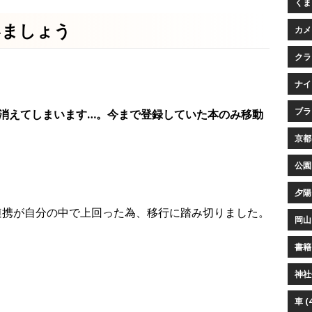
くまプ
いましょう
カメ
クラ
ナイ
ブラウ
消えてしまいます…。今まで登録していた本のみ移動
京都 
公園 
夕陽 
ledo連携が自分の中で上回った為、移行に踏み切りました。
岡山 
書籍 
神社仏
車 (4