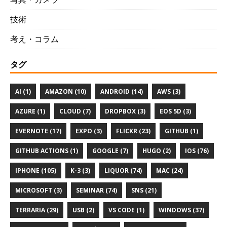
技術
考え・コラム
タグ
AI (1)
AMAZON (10)
ANDROID (14)
AWS (3)
AZURE (1)
CLOUD (7)
DROPBOX (3)
EOS 5D (3)
EVERNOTE (17)
EXPO (3)
FLICKR (23)
GITHUB (1)
GITHUB ACTIONS (1)
GOOGLE (7)
HUGO (2)
IOS (76)
IPHONE (105)
K-3 (3)
LIQUOR (74)
MAC (24)
MICROSOFT (3)
SEMINAR (74)
SNS (21)
TERRARIA (29)
USB (2)
VS CODE (1)
WINDOWS (37)