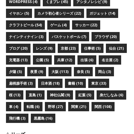
WORDPRESS (4)
くまプレ (45)
アシタノレシピ (9)
イヤホン (5)
カメラ初心者シリーズ (22)
ガジェット (14)
クラフトビール (54)
ゲーム (4)
サッカー (22)
ナインティナイン (3)
バスケットボール (7)
ブラウザ (20)
ブログ (20)
レンズ (9)
京都 (23)
仕事術 (5)
仙台 (21)
充電器 (13)
公園 (5)
兵庫 (12)
出張 (6)
名古屋 (2)
夕陽 (5)
夜景 (9)
大阪 (113)
奈良 (5)
岡山 (3)
扁桃腺手術 (3)
日本酒 (18)
書籍 (10)
東京 (33)
桜 (13)
直島 (1)
神社仏閣 (9)
紅葉 (5)
身だしなみ (6)
車 (4)
転職 (6)
野球 (27)
関東 (21)
関西 (108)
飛行機 (3)
黒霧島 (16)