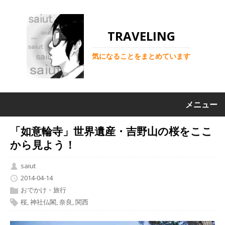
TRAVELING
気になることをまとめています
メニュー
「如意輪寺」世界遺産・吉野山の桜をここ
から見よう！
saiut
2014-04-14
おでかけ・旅行
桜
,
神社仏閣
,
奈良
,
関西