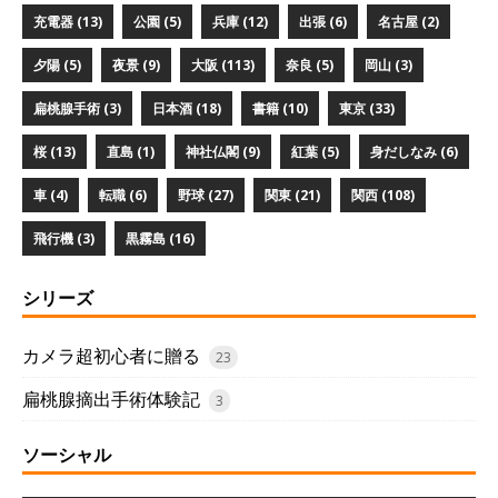
充電器 (13)
公園 (5)
兵庫 (12)
出張 (6)
名古屋 (2)
夕陽 (5)
夜景 (9)
大阪 (113)
奈良 (5)
岡山 (3)
扁桃腺手術 (3)
日本酒 (18)
書籍 (10)
東京 (33)
桜 (13)
直島 (1)
神社仏閣 (9)
紅葉 (5)
身だしなみ (6)
車 (4)
転職 (6)
野球 (27)
関東 (21)
関西 (108)
飛行機 (3)
黒霧島 (16)
シリーズ
カメラ超初心者に贈る
23
扁桃腺摘出手術体験記
3
ソーシャル