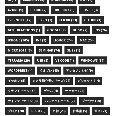
AZURE (1)
CLOUD (7)
DROPBOX (3)
EOS 5D (3)
EVERNOTE (17)
EXPO (3)
FLICKR (23)
GITHUB (1)
GITHUB ACTIONS (1)
GOOGLE (7)
HUGO (2)
IOS (76)
IPHONE (105)
K-3 (3)
LIQUOR (74)
MAC (24)
MICROSOFT (3)
SEMINAR (74)
SNS (21)
TERRARIA (29)
USB (2)
VS CODE (1)
WINDOWS (37)
WORDPRESS (4)
くまプレ (45)
アシタノレシピ (9)
イヤホン (5)
カメラ初心者シリーズ (22)
ガジェット (14)
クラフトビール (54)
ゲーム (4)
サッカー (22)
ナインティナイン (3)
バスケットボール (7)
ブラウザ (20)
ブログ (20)
レンズ (9)
京都 (23)
仕事術 (5)
仙台 (21)