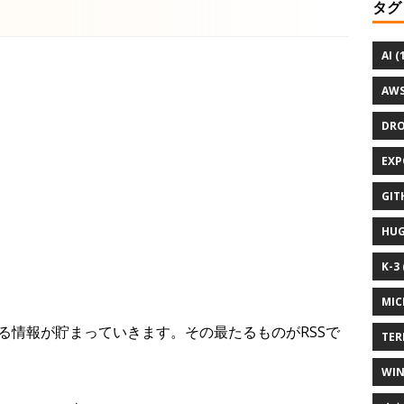
タグ
AI (
AWS
DRO
EXP
GIT
HUG
K-3 
MIC
る情報が貯まっていきます。その最たるものがRSSで
TER
WIN