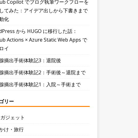
Hub Copilot でブログ執筆ワークフローを
してみた：アイデア出しから下書きまで
動化
dPress から HUGO に移行した話：
ub Actions × Azure Static Web Apps で
ロイ
腺摘出手術体験記3：退院後
腺摘出手術体験記2：手術後～退院まで
腺摘出手術体験記1：入院～手術まで
ゴリー
・ガジェット
かけ・旅行