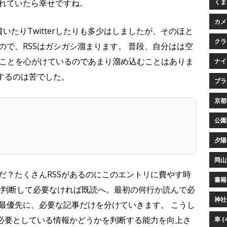
くまプ
れていたら幸せですね。
カメ
いたりTwitterしたりも多少はしましたが、そのほと
クラ
で、RSSはガシガシ溜まります。 普段、自分はは空
化することを心がけているのであまり溜め込むことはありま
ナイ
するのは苦でした。
ブラウ
京都 
公園 
夕陽 
岡山 
だ？たくさんRSSがあるのにこのエントリに費やす時
書籍 
で判断して必要なければ既読へ。最初の何行か読んで必
神社仏
最優先に、必要な記事だけを分けていきます。 こうし
が必要としている情報かどうかを判断する能力を向上さ
車 (4