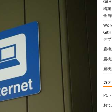
Git
構築
全自
Wor
GitH
デプ
扁桃
扁桃
扁桃
カテ
PC
おで