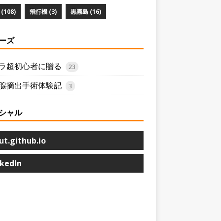
(108)
飛行機 (3)
黒霧島 (16)
ーズ
ラ超初心者に贈る
23
腺摘出手術体験記
3
シャル
ut.github.io
nkedIn