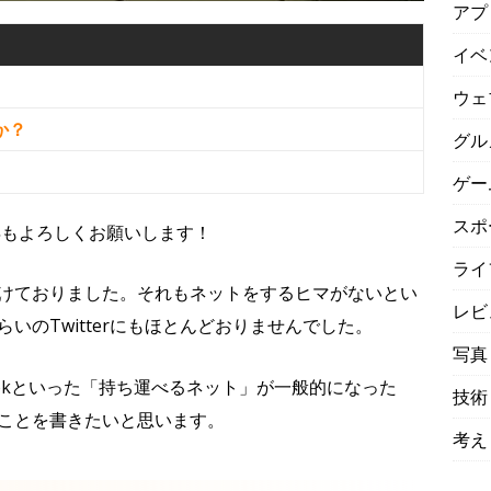
アプ
イベ
ウェ
か？
グル
ゲー
スポ
年もよろしくお願いします！
ライ
けておりました。それもネットをするヒマがないとい
レビ
いのTwitterにもほとんどおりませんでした。
写真
ookといった「持ち運べるネット」が一般的になった
技術
ことを書きたいと思います。
考え