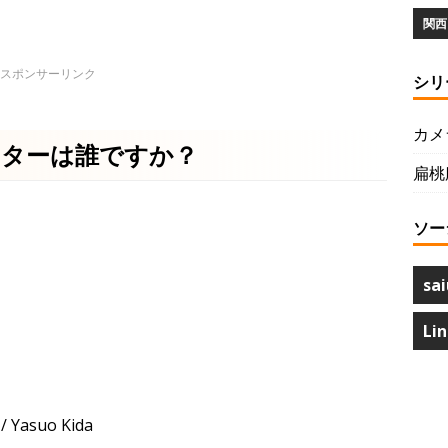
関西 
シリ
カメ
ーターは誰ですか？
扁桃
ソー
sai
Li
suo Kida