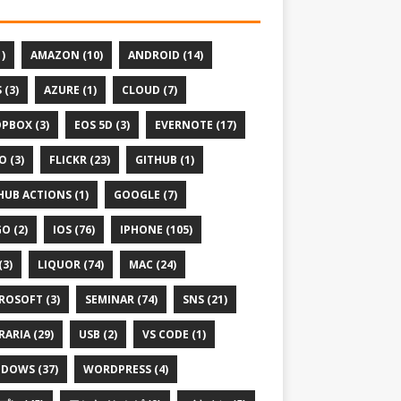
1)
AMAZON (10)
ANDROID (14)
 (3)
AZURE (1)
CLOUD (7)
PBOX (3)
EOS 5D (3)
EVERNOTE (17)
O (3)
FLICKR (23)
GITHUB (1)
HUB ACTIONS (1)
GOOGLE (7)
O (2)
IOS (76)
IPHONE (105)
(3)
LIQUOR (74)
MAC (24)
ROSOFT (3)
SEMINAR (74)
SNS (21)
RARIA (29)
USB (2)
VS CODE (1)
DOWS (37)
WORDPRESS (4)