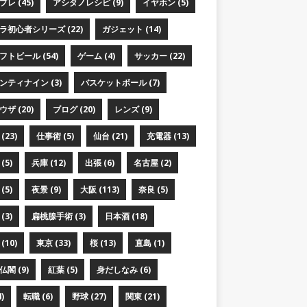
レ (45)
アシタノレシピ (9)
イヤホン (5)
ラ初心者シリーズ (22)
ガジェット (14)
フトビール (54)
ゲーム (4)
サッカー (22)
ンティナイン (3)
バスケットボール (7)
ザ (20)
ブログ (20)
レンズ (9)
(23)
仕事術 (5)
仙台 (21)
充電器 (13)
(5)
兵庫 (12)
出張 (6)
名古屋 (2)
(5)
夜景 (9)
大阪 (113)
奈良 (5)
(3)
扁桃腺手術 (3)
日本酒 (18)
(10)
東京 (33)
桜 (13)
直島 (1)
閣 (9)
紅葉 (5)
身だしなみ (6)
)
転職 (6)
野球 (27)
関東 (21)