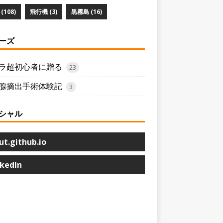
(108)
飛行機 (3)
黒霧島 (16)
ーズ
ラ超初心者に贈る
23
腺摘出手術体験記
3
シャル
ut.github.io
nkedIn