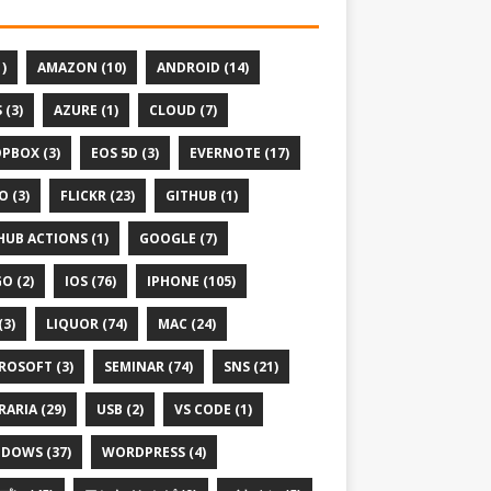
1)
AMAZON (10)
ANDROID (14)
 (3)
AZURE (1)
CLOUD (7)
PBOX (3)
EOS 5D (3)
EVERNOTE (17)
O (3)
FLICKR (23)
GITHUB (1)
HUB ACTIONS (1)
GOOGLE (7)
O (2)
IOS (76)
IPHONE (105)
(3)
LIQUOR (74)
MAC (24)
ROSOFT (3)
SEMINAR (74)
SNS (21)
RARIA (29)
USB (2)
VS CODE (1)
DOWS (37)
WORDPRESS (4)