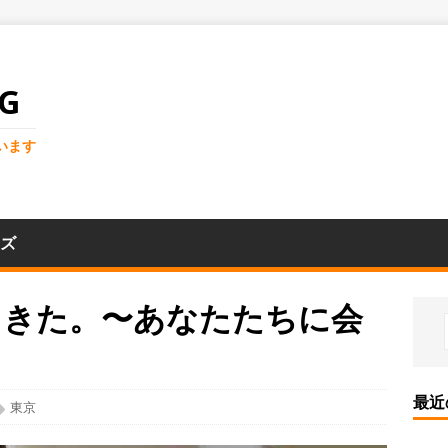
G
います
ズ
てきた。〜あなたたちに会
最近
東京