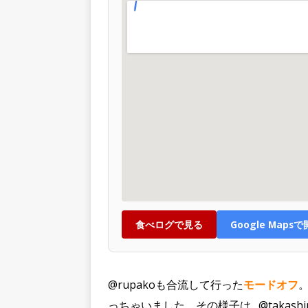
食べログで見る
Google Maps
@rupakoも合流して行った
モードオフ
。
っちゃいました。その様子は…@takas