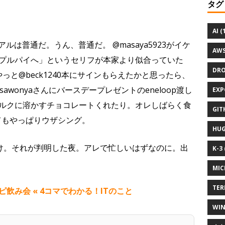
タグ
AI (
リアルは普通だ。うん、普通だ。 @masaya5923がイケ
AWS
プルパイへ」というセリフが本家より似合っていた
DRO
っと@beck1240本にサインもらえたかと思ったら、
wonyaさんにバースデープレゼントのeneloop渡し
EXP
ルクに溶かすチョコレートくれたり。オレしばらく食
GIT
してもやっぱりウザシング。
HUG
んだけ。それが判明した夜。アレで忙しいはずなのに。出
K-3 
MIC
TER
飲み会 « 4コマでわかる！ITのこと
WIN