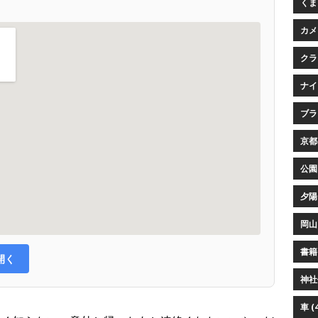
くまプ
カメ
クラ
ナイ
ブラウ
京都 
公園 
夕陽 
岡山 
書籍 
で開く
神社仏
車 (4