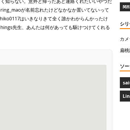
るかよく知らない。意外と帰ったあと連絡くれたいいやつだ
関西 
ring_maoが名前忘れたけどなかなか置いてないって
hiko0117はいきなりきて全く誰かわからんかったけ
シリ
ashings先生、あんたは何があっても駆けつけてくれる
カメ
扁桃
ソー
sai
Li