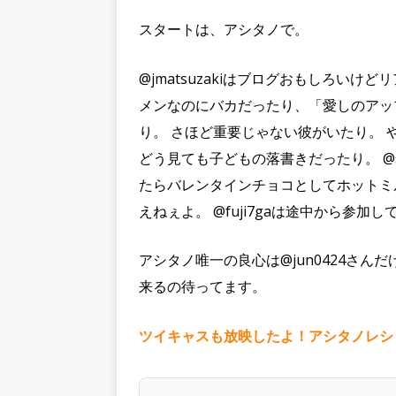
スタートは、アシタノで。
@jmatsuzakiはブログおもしろいけど
メンなのにバカだったり、「愛しのアッ
り。 さほど重要じゃない彼がいたり。 や
どう見ても子どもの落書きだったり。 @sa
たらバレンタインチョコとしてホットミ
えねぇよ。 @fuji7gaは途中から参加
アシタノ唯一の良心は@jun0424さ
来るの待ってます。
ツイキャスも放映したよ！アシタノレシピ