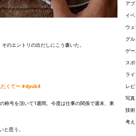
アプ
イベ
ウェ
グル
だが、そのエントリの出だしにこう書いた。
ゲー
スポ
。
ライ
レビ
たくて〜 #dpub4
写真
久幹事の称号を頂いて1週間。今度は仕事の関係で週末、東
技術
考え
いと思う。