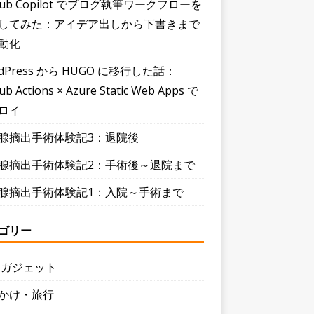
Hub Copilot でブログ執筆ワークフローを
してみた：アイデア出しから下書きまで
動化
dPress から HUGO に移行した話：
ub Actions × Azure Static Web Apps で
ロイ
腺摘出手術体験記3：退院後
腺摘出手術体験記2：手術後～退院まで
腺摘出手術体験記1：入院～手術まで
ゴリー
・ガジェット
かけ・旅行