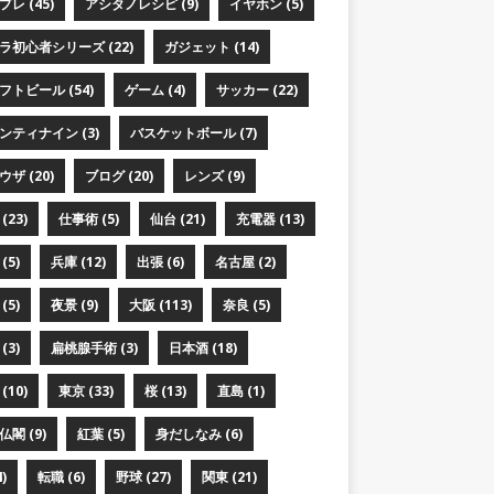
レ (45)
アシタノレシピ (9)
イヤホン (5)
ラ初心者シリーズ (22)
ガジェット (14)
フトビール (54)
ゲーム (4)
サッカー (22)
ンティナイン (3)
バスケットボール (7)
ザ (20)
ブログ (20)
レンズ (9)
(23)
仕事術 (5)
仙台 (21)
充電器 (13)
(5)
兵庫 (12)
出張 (6)
名古屋 (2)
(5)
夜景 (9)
大阪 (113)
奈良 (5)
(3)
扁桃腺手術 (3)
日本酒 (18)
(10)
東京 (33)
桜 (13)
直島 (1)
閣 (9)
紅葉 (5)
身だしなみ (6)
)
転職 (6)
野球 (27)
関東 (21)