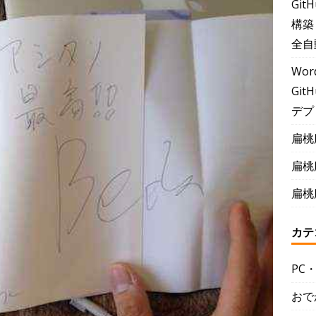
Git
構築
全自
Wor
GitH
デプ
扁桃
扁桃
扁桃
カテ
PC
おで