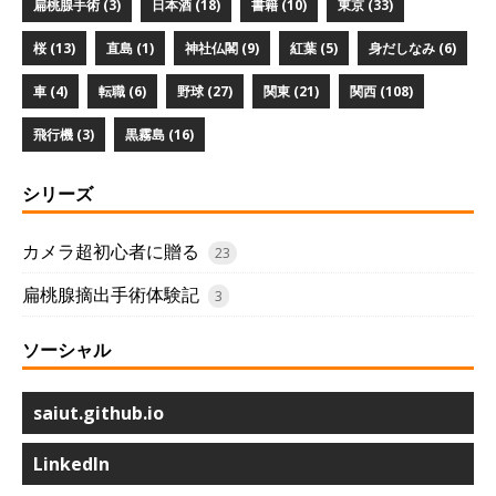
扁桃腺手術 (3)
日本酒 (18)
書籍 (10)
東京 (33)
桜 (13)
直島 (1)
神社仏閣 (9)
紅葉 (5)
身だしなみ (6)
車 (4)
転職 (6)
野球 (27)
関東 (21)
関西 (108)
飛行機 (3)
黒霧島 (16)
シリーズ
カメラ超初心者に贈る
23
扁桃腺摘出手術体験記
3
ソーシャル
saiut.github.io
LinkedIn