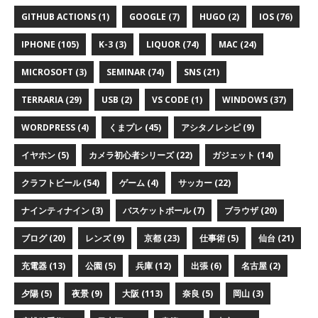
GITHUB ACTIONS (1)
GOOGLE (7)
HUGO (2)
IOS (76)
IPHONE (105)
K-3 (3)
LIQUOR (74)
MAC (24)
MICROSOFT (3)
SEMINAR (74)
SNS (21)
TERRARIA (29)
USB (2)
VS CODE (1)
WINDOWS (37)
WORDPRESS (4)
くまプレ (45)
アシタノレシピ (9)
イヤホン (5)
カメラ初心者シリーズ (22)
ガジェット (14)
クラフトビール (54)
ゲーム (4)
サッカー (22)
ナインティナイン (3)
バスケットボール (7)
ブラウザ (20)
ブログ (20)
レンズ (9)
京都 (23)
仕事術 (5)
仙台 (21)
充電器 (13)
公園 (5)
兵庫 (12)
出張 (6)
名古屋 (2)
夕陽 (5)
夜景 (9)
大阪 (113)
奈良 (5)
岡山 (3)