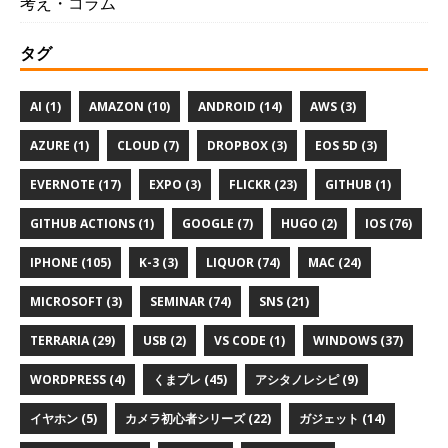
考え・コラム
タグ
AI (1)
AMAZON (10)
ANDROID (14)
AWS (3)
AZURE (1)
CLOUD (7)
DROPBOX (3)
EOS 5D (3)
EVERNOTE (17)
EXPO (3)
FLICKR (23)
GITHUB (1)
GITHUB ACTIONS (1)
GOOGLE (7)
HUGO (2)
IOS (76)
IPHONE (105)
K-3 (3)
LIQUOR (74)
MAC (24)
MICROSOFT (3)
SEMINAR (74)
SNS (21)
TERRARIA (29)
USB (2)
VS CODE (1)
WINDOWS (37)
WORDPRESS (4)
くまプレ (45)
アシタノレシピ (9)
イヤホン (5)
カメラ初心者シリーズ (22)
ガジェット (14)