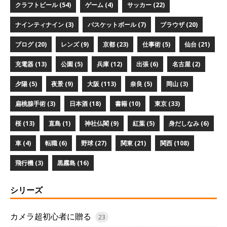
クラフトビール (54)
ゲーム (4)
サッカー (22)
ナインティナイン (3)
バスケットボール (7)
ブラウザ (20)
ブログ (20)
レンズ (9)
京都 (23)
仕事術 (5)
仙台 (21)
充電器 (13)
公園 (5)
兵庫 (12)
出張 (6)
名古屋 (2)
夕陽 (5)
夜景 (9)
大阪 (113)
奈良 (5)
岡山 (3)
扁桃腺手術 (3)
日本酒 (18)
書籍 (10)
東京 (33)
桜 (13)
直島 (1)
神社仏閣 (9)
紅葉 (5)
身だしなみ (6)
車 (4)
転職 (6)
野球 (27)
関東 (21)
関西 (108)
飛行機 (3)
黒霧島 (16)
シリーズ
カメラ超初心者に贈る
23