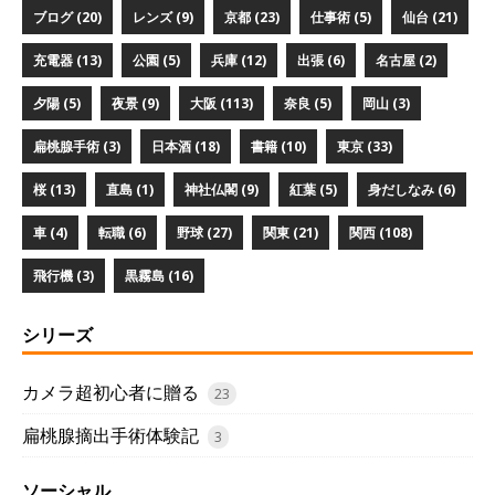
ブログ (20)
レンズ (9)
京都 (23)
仕事術 (5)
仙台 (21)
充電器 (13)
公園 (5)
兵庫 (12)
出張 (6)
名古屋 (2)
夕陽 (5)
夜景 (9)
大阪 (113)
奈良 (5)
岡山 (3)
扁桃腺手術 (3)
日本酒 (18)
書籍 (10)
東京 (33)
桜 (13)
直島 (1)
神社仏閣 (9)
紅葉 (5)
身だしなみ (6)
車 (4)
転職 (6)
野球 (27)
関東 (21)
関西 (108)
飛行機 (3)
黒霧島 (16)
シリーズ
カメラ超初心者に贈る
23
扁桃腺摘出手術体験記
3
ソーシャル