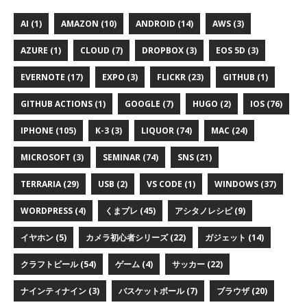
AI (1)
AMAZON (10)
ANDROID (14)
AWS (3)
AZURE (1)
CLOUD (7)
DROPBOX (3)
EOS 5D (3)
EVERNOTE (17)
EXPO (3)
FLICKR (23)
GITHUB (1)
GITHUB ACTIONS (1)
GOOGLE (7)
HUGO (2)
IOS (76)
IPHONE (105)
K-3 (3)
LIQUOR (74)
MAC (24)
MICROSOFT (3)
SEMINAR (74)
SNS (21)
TERRARIA (29)
USB (2)
VS CODE (1)
WINDOWS (37)
WORDPRESS (4)
くまプレ (45)
アシタノレシピ (9)
イヤホン (5)
カメラ初心者シリーズ (22)
ガジェット (14)
クラフトビール (54)
ゲーム (4)
サッカー (22)
ナインティナイン (3)
バスケットボール (7)
ブラウザ (20)