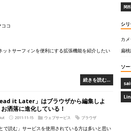
関西 
シリ
マココ
カメ
扁桃
とネットサーフィンを便利にする拡張機能を紹介したい
ソー
続きを読む…
sai
Li
ead it Later」はブラウザから編集しよ
！お洒落に進化している！
iut
2011-11-15
ウェブサービス
ブラウザ
とで読む」サービスを使用されている方は多いと思い