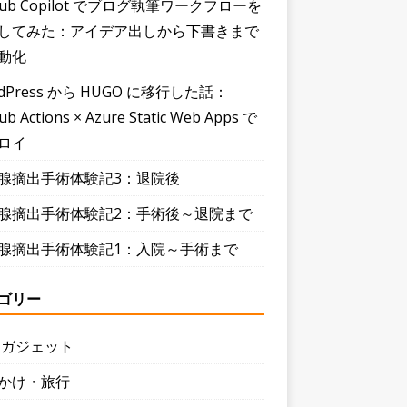
Hub Copilot でブログ執筆ワークフローを
してみた：アイデア出しから下書きまで
動化
dPress から HUGO に移行した話：
ub Actions × Azure Static Web Apps で
ロイ
腺摘出手術体験記3：退院後
腺摘出手術体験記2：手術後～退院まで
腺摘出手術体験記1：入院～手術まで
ゴリー
・ガジェット
かけ・旅行