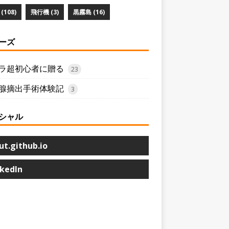
(108)
飛行機 (3)
黒霧島 (16)
ーズ
ラ超初心者に贈る
23
腺摘出手術体験記
3
シャル
ut.github.io
nkedIn