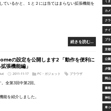
くまプ
しているかと、１と２には当てはまらない拡張機能を
カメ
クラ
ナイ
ブラウ
続きを読む…
京都 
romeの設定を公開します2 「動作を便利に
公園 
る拡張機能編」
夕陽 
iut
2011-11-17
PC・ガジェット
ブラウザ
岡山 
。全第3回中第2回。
書籍 
機能を紹介しました。
神社仏
車 (4