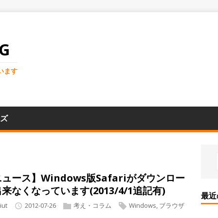
G
います
ズ
ュース】Windows版Safariがダウンロー
来なくなっています(2013/4/1追記有)
最近
iut
2012-07-26
考え・コラム
Windows
,
ブラウザ