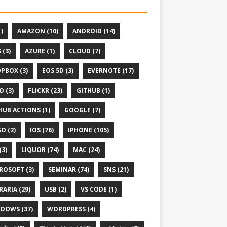
1)
AMAZON (10)
ANDROID (14)
 (3)
AZURE (1)
CLOUD (7)
PBOX (3)
EOS 5D (3)
EVERNOTE (17)
O (3)
FLICKR (23)
GITHUB (1)
HUB ACTIONS (1)
GOOGLE (7)
O (2)
IOS (76)
IPHONE (105)
(3)
LIQUOR (74)
MAC (24)
ROSOFT (3)
SEMINAR (74)
SNS (21)
RARIA (29)
USB (2)
VS CODE (1)
DOWS (37)
WORDPRESS (4)