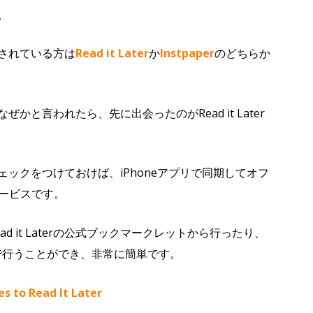
。
されている方は
Read it Later
か
Instpaper
のどちらか
。なぜかと言われたら、先に出会ったのがRead it Later
いうチェックをつけておけば、iPhoneアプリで同期してオフ
ービスです。
 it Laterの公式ブックマークレットから行ったり、
拡張機能で行うことができ、非常に簡単です。
s to Read It Later