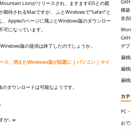
Git
 Mountain Lionがリリースされ、ますますiOSとの親
構築
期待されるMacですが、 ふとWindowsで"Safari"と
全自
し、Appleのページに飛ぶとWindows版のダウンロー
Wor
不可になっています。
GitH
デプ
時にWindows版の提供は終了したのでしょうか。
扁桃
リース、消えたWindows版が話題に | パソコン | マイ
扁桃
扁桃
版のダウンロードは可能なようです。
カテ
7。
PC
すが…ｗ
おで