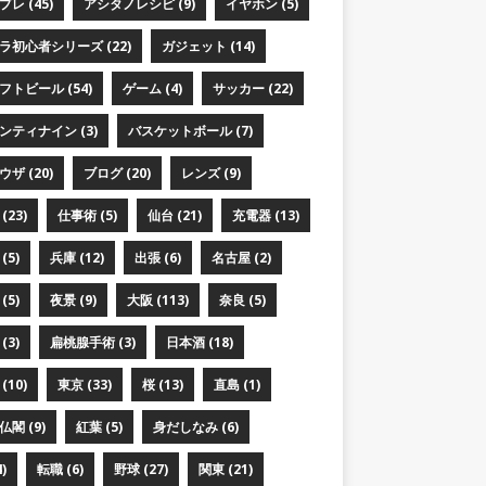
レ (45)
アシタノレシピ (9)
イヤホン (5)
ラ初心者シリーズ (22)
ガジェット (14)
フトビール (54)
ゲーム (4)
サッカー (22)
ンティナイン (3)
バスケットボール (7)
ザ (20)
ブログ (20)
レンズ (9)
(23)
仕事術 (5)
仙台 (21)
充電器 (13)
(5)
兵庫 (12)
出張 (6)
名古屋 (2)
(5)
夜景 (9)
大阪 (113)
奈良 (5)
(3)
扁桃腺手術 (3)
日本酒 (18)
(10)
東京 (33)
桜 (13)
直島 (1)
閣 (9)
紅葉 (5)
身だしなみ (6)
)
転職 (6)
野球 (27)
関東 (21)