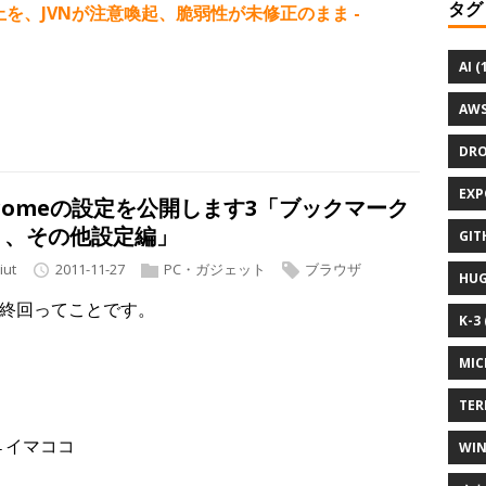
タグ
用中止を、JVNが注意喚起、脆弱性が未修正のまま -
AI (
AWS
DRO
EXP
romeの設定を公開します3「ブックマーク
り、その他設定編」
GIT
iut
2011-11-27
PC・ガジェット
ブラウザ
HUG
最終回ってことです。
K-3 
MIC
TER
←イマココ
WIN