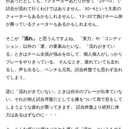
があったとしても、1クォーターあたりが全て「25−10」で
試合が流れて行くわけではありません。 30−4という大差の
クォーターもあるかもしれませんし、13−20で負けチーム側
が勝っているクォーターもあるかもしれません。
そこが
「流れ」
と思うんですよね。 「実力」や「コンディ
ション」以外の「運」の要素みたいな。 「流れがきてい
る」ときはチーム全員が強みを出して、個人個人がしっかり
プレーをやりきっている。 そんなとき、疲れていても走れ
るし、声も出るし、ベンチも元気。試合終盤でも思わず走れ
てしまう。
逆に「流れがきていない」ときは自分のプレーが出来ていな
い。それが例え試合序盤だとしても膝をついて肩で息をして
しまうような疲れが襲ってきます。 試合終盤より絶対に体
力はあるはずなのに・・・
と、こんな感じに僕はバスケを通して「流れ」というものを