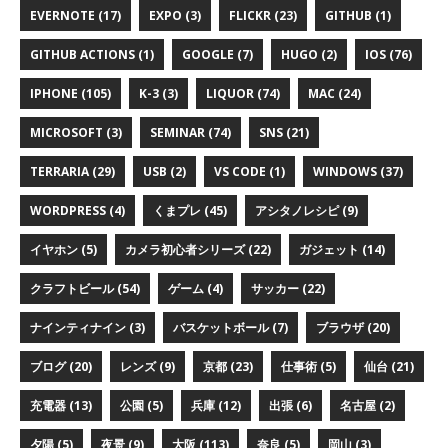
EVERNOTE (17)
EXPO (3)
FLICKR (23)
GITHUB (1)
GITHUB ACTIONS (1)
GOOGLE (7)
HUGO (2)
IOS (76)
IPHONE (105)
K-3 (3)
LIQUOR (74)
MAC (24)
MICROSOFT (3)
SEMINAR (74)
SNS (21)
TERRARIA (29)
USB (2)
VS CODE (1)
WINDOWS (37)
WORDPRESS (4)
くまプレ (45)
アシタノレシピ (9)
イヤホン (5)
カメラ初心者シリーズ (22)
ガジェット (14)
クラフトビール (54)
ゲーム (4)
サッカー (22)
ナインティナイン (3)
バスケットボール (7)
ブラウザ (20)
ブログ (20)
レンズ (9)
京都 (23)
仕事術 (5)
仙台 (21)
充電器 (13)
公園 (5)
兵庫 (12)
出張 (6)
名古屋 (2)
夕陽 (5)
夜景 (9)
大阪 (113)
奈良 (5)
岡山 (3)