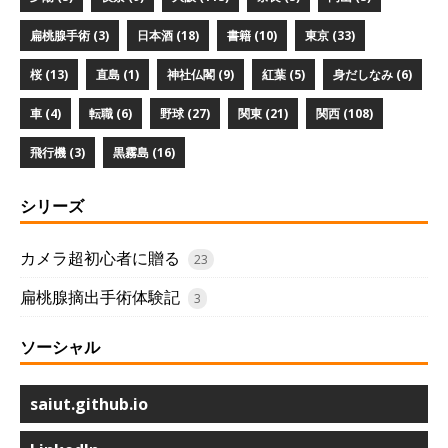
扁桃腺手術 (3)
日本酒 (18)
書籍 (10)
東京 (33)
桜 (13)
直島 (1)
神社仏閣 (9)
紅葉 (5)
身だしなみ (6)
車 (4)
転職 (6)
野球 (27)
関東 (21)
関西 (108)
飛行機 (3)
黒霧島 (16)
シリーズ
カメラ超初心者に贈る
23
扁桃腺摘出手術体験記
3
ソーシャル
saiut.github.io