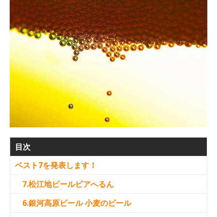
目次
ベスト7を発表します！
7.松江地ビールビアへるん
6.銀河高原ビール 小麦のビール