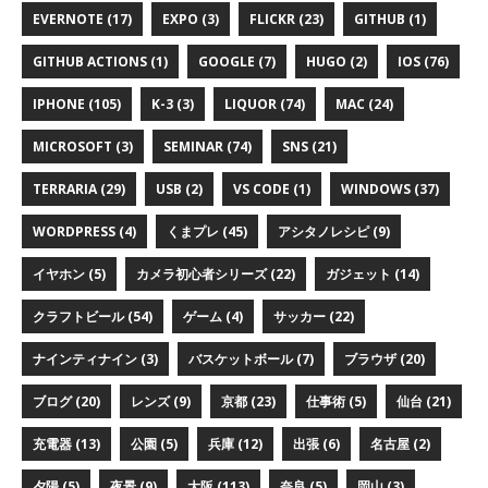
EVERNOTE (17)
EXPO (3)
FLICKR (23)
GITHUB (1)
GITHUB ACTIONS (1)
GOOGLE (7)
HUGO (2)
IOS (76)
IPHONE (105)
K-3 (3)
LIQUOR (74)
MAC (24)
MICROSOFT (3)
SEMINAR (74)
SNS (21)
TERRARIA (29)
USB (2)
VS CODE (1)
WINDOWS (37)
WORDPRESS (4)
くまプレ (45)
アシタノレシピ (9)
イヤホン (5)
カメラ初心者シリーズ (22)
ガジェット (14)
クラフトビール (54)
ゲーム (4)
サッカー (22)
ナインティナイン (3)
バスケットボール (7)
ブラウザ (20)
ブログ (20)
レンズ (9)
京都 (23)
仕事術 (5)
仙台 (21)
充電器 (13)
公園 (5)
兵庫 (12)
出張 (6)
名古屋 (2)
夕陽 (5)
夜景 (9)
大阪 (113)
奈良 (5)
岡山 (3)