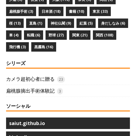
扁桃腺手術 (3)
日本酒 (18)
書籍 (10)
東京 (33)
桜 (13)
直島 (1)
神社仏閣 (9)
紅葉 (5)
身だしなみ (6)
車 (4)
転職 (6)
野球 (27)
関東 (21)
関西 (108)
飛行機 (3)
黒霧島 (16)
シリーズ
カメラ超初心者に贈る
23
扁桃腺摘出手術体験記
3
ソーシャル
saiut.github.io