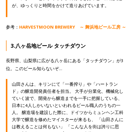
が、ゆっくりと時間をかけて造りあげています。
参考：
HARVESTMOON BREWERY ～ 舞浜地ビール工房 ～
3.八ヶ岳地ビール タッチダウン
長野県、山梨県に広がる八ヶ岳にある「タッチダウン」が3
位。このビール知らないぞ…
山田さんは、キリンにて「一番搾り」や「ハートラン
ド」の醸造開発責任者を担当。 大手が分業化、機械化し
ていく波で、開発から醸造までを一手に把握している、
日本に4人しかいないといわれるビール職人のうちの一
人。 醸造場を建設した際に、ドイツからミュンヘン工科
大学で醸造を修めたマイスターが来るも、 「山田さんに
は教えることは何もない」 「こんな人を街は誇りに思