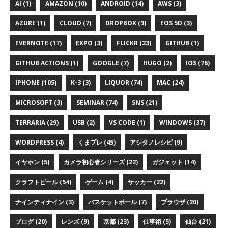
AI (1)
AMAZON (10)
ANDROID (14)
AWS (3)
AZURE (1)
CLOUD (7)
DROPBOX (3)
EOS 5D (3)
EVERNOTE (17)
EXPO (3)
FLICKR (23)
GITHUB (1)
GITHUB ACTIONS (1)
GOOGLE (7)
HUGO (2)
IOS (76)
IPHONE (105)
K-3 (3)
LIQUOR (74)
MAC (24)
MICROSOFT (3)
SEMINAR (74)
SNS (21)
TERRARIA (29)
USB (2)
VS CODE (1)
WINDOWS (37)
WORDPRESS (4)
くまプレ (45)
アシタノレシピ (9)
イヤホン (5)
カメラ初心者シリーズ (22)
ガジェット (14)
クラフトビール (54)
ゲーム (4)
サッカー (22)
ナインティナイン (3)
バスケットボール (7)
ブラウザ (20)
ブログ (20)
レンズ (9)
京都 (23)
仕事術 (5)
仙台 (21)