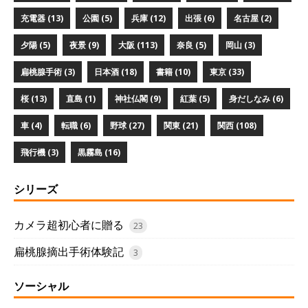
充電器 (13)
公園 (5)
兵庫 (12)
出張 (6)
名古屋 (2)
夕陽 (5)
夜景 (9)
大阪 (113)
奈良 (5)
岡山 (3)
扁桃腺手術 (3)
日本酒 (18)
書籍 (10)
東京 (33)
桜 (13)
直島 (1)
神社仏閣 (9)
紅葉 (5)
身だしなみ (6)
車 (4)
転職 (6)
野球 (27)
関東 (21)
関西 (108)
飛行機 (3)
黒霧島 (16)
シリーズ
カメラ超初心者に贈る
23
扁桃腺摘出手術体験記
3
ソーシャル