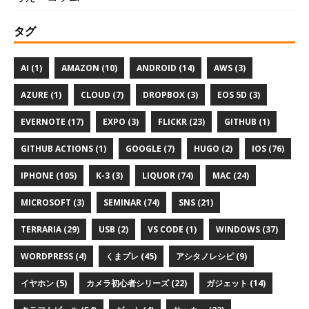
タグ
AI (1)
AMAZON (10)
ANDROID (14)
AWS (3)
AZURE (1)
CLOUD (7)
DROPBOX (3)
EOS 5D (3)
EVERNOTE (17)
EXPO (3)
FLICKR (23)
GITHUB (1)
GITHUB ACTIONS (1)
GOOGLE (7)
HUGO (2)
IOS (76)
IPHONE (105)
K-3 (3)
LIQUOR (74)
MAC (24)
MICROSOFT (3)
SEMINAR (74)
SNS (21)
TERRARIA (29)
USB (2)
VS CODE (1)
WINDOWS (37)
WORDPRESS (4)
くまプレ (45)
アシタノレシピ (9)
イヤホン (5)
カメラ初心者シリーズ (22)
ガジェット (14)