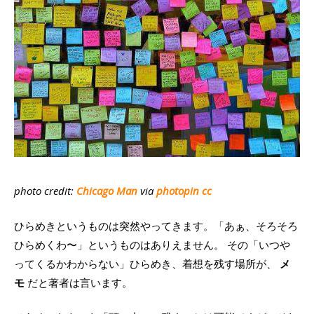
photo credit:
Chicago Man
via
photopin
cc
ひらめきというものは突然やってきます。「あぁ、そろそろ
ひらめくわ〜」というものはありえません。 その「いつや
ってくるかわからない」ひらめき、着想を残す場所が、
メ
モ
だと著者は言います。