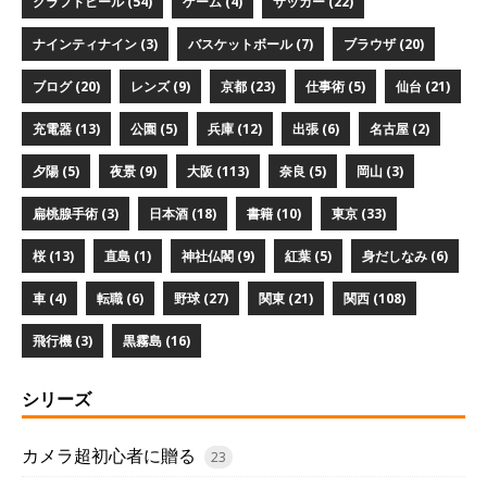
クラフトビール (54)
ゲーム (4)
サッカー (22)
ナインティナイン (3)
バスケットボール (7)
ブラウザ (20)
ブログ (20)
レンズ (9)
京都 (23)
仕事術 (5)
仙台 (21)
充電器 (13)
公園 (5)
兵庫 (12)
出張 (6)
名古屋 (2)
夕陽 (5)
夜景 (9)
大阪 (113)
奈良 (5)
岡山 (3)
扁桃腺手術 (3)
日本酒 (18)
書籍 (10)
東京 (33)
桜 (13)
直島 (1)
神社仏閣 (9)
紅葉 (5)
身だしなみ (6)
車 (4)
転職 (6)
野球 (27)
関東 (21)
関西 (108)
飛行機 (3)
黒霧島 (16)
シリーズ
カメラ超初心者に贈る
23