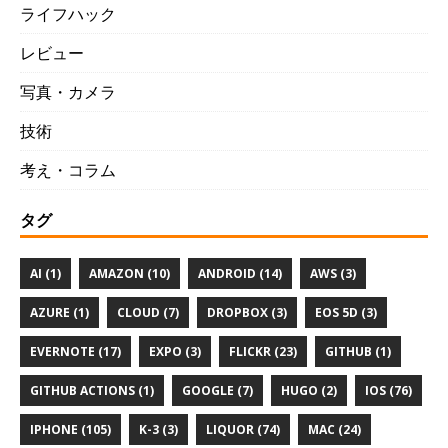
ライフハック
レビュー
写真・カメラ
技術
考え・コラム
タグ
AI (1)
AMAZON (10)
ANDROID (14)
AWS (3)
AZURE (1)
CLOUD (7)
DROPBOX (3)
EOS 5D (3)
EVERNOTE (17)
EXPO (3)
FLICKR (23)
GITHUB (1)
GITHUB ACTIONS (1)
GOOGLE (7)
HUGO (2)
IOS (76)
IPHONE (105)
K-3 (3)
LIQUOR (74)
MAC (24)