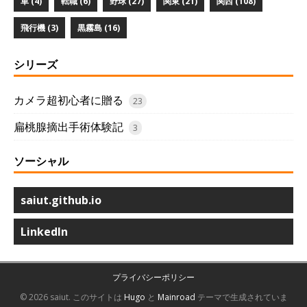
車 (4)
転職 (6)
野球 (27)
関東 (21)
関西 (108)
飛行機 (3)
黒霧島 (16)
シリーズ
カメラ超初心者に贈る
23
扁桃腺摘出手術体験記
3
ソーシャル
saiut.github.io
LinkedIn
プライバシーポリシー
© 2026 saiut.
このサイトは
Hugo
と
Mainroad
テーマで生成されていま