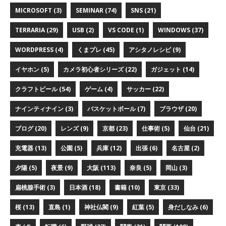
MICROSOFT (3)
SEMINAR (74)
SNS (21)
TERRARIA (29)
USB (2)
VS CODE (1)
WINDOWS (37)
WORDPRESS (4)
くまプレ (45)
アシタノレシピ (9)
イヤホン (5)
カメラ初心者シリーズ (22)
ガジェット (14)
クラフトビール (54)
ゲーム (4)
サッカー (22)
ナインティナイン (3)
バスケットボール (7)
ブラウザ (20)
ブログ (20)
レンズ (9)
京都 (23)
仕事術 (5)
仙台 (21)
充電器 (13)
公園 (5)
兵庫 (12)
出張 (6)
名古屋 (2)
夕陽 (5)
夜景 (9)
大阪 (113)
奈良 (5)
岡山 (3)
扁桃腺手術 (3)
日本酒 (18)
書籍 (10)
東京 (33)
桜 (13)
直島 (1)
神社仏閣 (9)
紅葉 (5)
身だしなみ (6)