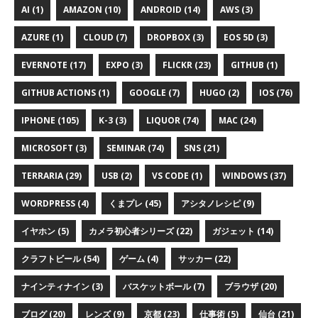
AI (1)
AMAZON (10)
ANDROID (14)
AWS (3)
AZURE (1)
CLOUD (7)
DROPBOX (3)
EOS 5D (3)
EVERNOTE (17)
EXPO (3)
FLICKR (23)
GITHUB (1)
GITHUB ACTIONS (1)
GOOGLE (7)
HUGO (2)
IOS (76)
IPHONE (105)
K-3 (3)
LIQUOR (74)
MAC (24)
MICROSOFT (3)
SEMINAR (74)
SNS (21)
TERRARIA (29)
USB (2)
VS CODE (1)
WINDOWS (37)
WORDPRESS (4)
くまプレ (45)
アシタノレシピ (9)
イヤホン (5)
カメラ初心者シリーズ (22)
ガジェット (14)
クラフトビール (54)
ゲーム (4)
サッカー (22)
ナインティナイン (3)
バスケットボール (7)
ブラウザ (20)
ブログ (20)
レンズ (9)
京都 (23)
仕事術 (5)
仙台 (21)