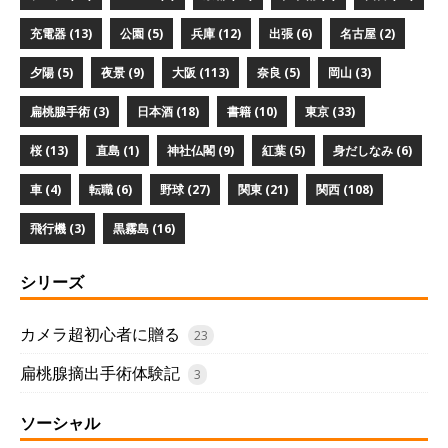
充電器 (13)
公園 (5)
兵庫 (12)
出張 (6)
名古屋 (2)
夕陽 (5)
夜景 (9)
大阪 (113)
奈良 (5)
岡山 (3)
扁桃腺手術 (3)
日本酒 (18)
書籍 (10)
東京 (33)
桜 (13)
直島 (1)
神社仏閣 (9)
紅葉 (5)
身だしなみ (6)
車 (4)
転職 (6)
野球 (27)
関東 (21)
関西 (108)
飛行機 (3)
黒霧島 (16)
シリーズ
カメラ超初心者に贈る
23
扁桃腺摘出手術体験記
3
ソーシャル