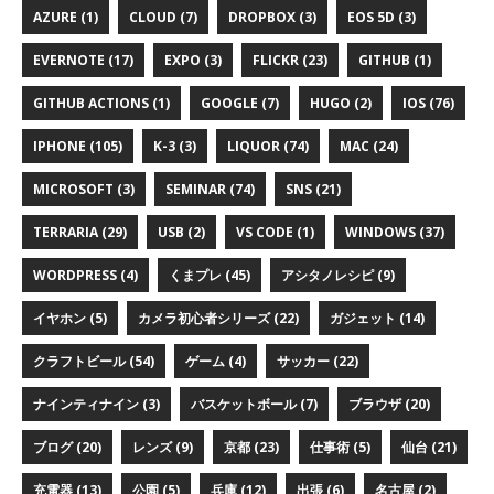
AZURE (1)
CLOUD (7)
DROPBOX (3)
EOS 5D (3)
EVERNOTE (17)
EXPO (3)
FLICKR (23)
GITHUB (1)
GITHUB ACTIONS (1)
GOOGLE (7)
HUGO (2)
IOS (76)
IPHONE (105)
K-3 (3)
LIQUOR (74)
MAC (24)
MICROSOFT (3)
SEMINAR (74)
SNS (21)
TERRARIA (29)
USB (2)
VS CODE (1)
WINDOWS (37)
WORDPRESS (4)
くまプレ (45)
アシタノレシピ (9)
イヤホン (5)
カメラ初心者シリーズ (22)
ガジェット (14)
クラフトビール (54)
ゲーム (4)
サッカー (22)
ナインティナイン (3)
バスケットボール (7)
ブラウザ (20)
ブログ (20)
レンズ (9)
京都 (23)
仕事術 (5)
仙台 (21)
充電器 (13)
公園 (5)
兵庫 (12)
出張 (6)
名古屋 (2)