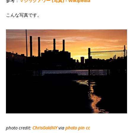
参考：
マジックアワー (写真) - Wikipedia
こんな写真です。
photo credit:
ChrisGoldNY
via
photo pin
cc