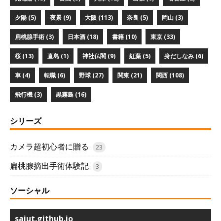
夕陽 (5)
夜景 (9)
大阪 (113)
奈良 (5)
岡山 (3)
扁桃腺手術 (3)
日本酒 (18)
書籍 (10)
東京 (33)
桜 (13)
直島 (1)
神社仏閣 (9)
紅葉 (5)
身だしなみ (6)
車 (4)
転職 (6)
野球 (27)
関東 (21)
関西 (108)
飛行機 (3)
黒霧島 (16)
シリーズ
カメラ超初心者に贈る
23
扁桃腺摘出手術体験記
3
ソーシャル
saiut.github.io