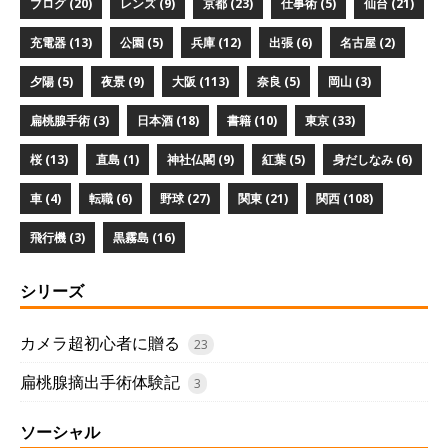
ブログ (20)
レンズ (9)
京都 (23)
仕事術 (5)
仙台 (21)
充電器 (13)
公園 (5)
兵庫 (12)
出張 (6)
名古屋 (2)
夕陽 (5)
夜景 (9)
大阪 (113)
奈良 (5)
岡山 (3)
扁桃腺手術 (3)
日本酒 (18)
書籍 (10)
東京 (33)
桜 (13)
直島 (1)
神社仏閣 (9)
紅葉 (5)
身だしなみ (6)
車 (4)
転職 (6)
野球 (27)
関東 (21)
関西 (108)
飛行機 (3)
黒霧島 (16)
シリーズ
カメラ超初心者に贈る
23
扁桃腺摘出手術体験記
3
ソーシャル