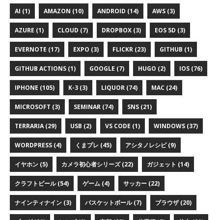
AI (1)
AMAZON (10)
ANDROID (14)
AWS (3)
AZURE (1)
CLOUD (7)
DROPBOX (3)
EOS 5D (3)
EVERNOTE (17)
EXPO (3)
FLICKR (23)
GITHUB (1)
GITHUB ACTIONS (1)
GOOGLE (7)
HUGO (2)
IOS (76)
IPHONE (105)
K-3 (3)
LIQUOR (74)
MAC (24)
MICROSOFT (3)
SEMINAR (74)
SNS (21)
TERRARIA (29)
USB (2)
VS CODE (1)
WINDOWS (37)
WORDPRESS (4)
くまプレ (45)
アシタノレシピ (9)
イヤホン (5)
カメラ初心者シリーズ (22)
ガジェット (14)
クラフトビール (54)
ゲーム (4)
サッカー (22)
ナインティナイン (3)
バスケットボール (7)
ブラウザ (20)