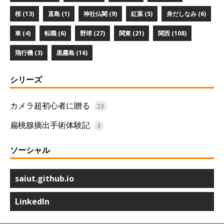
桜 (13)
直島 (1)
神社仏閣 (9)
紅葉 (5)
身だしなみ (6)
車 (4)
転職 (6)
野球 (27)
関東 (21)
関西 (108)
飛行機 (3)
黒霧島 (16)
シリーズ
カメラ超初心者に贈る
23
扁桃腺摘出手術体験記
3
ソーシャル
saiut.github.io
LinkedIn