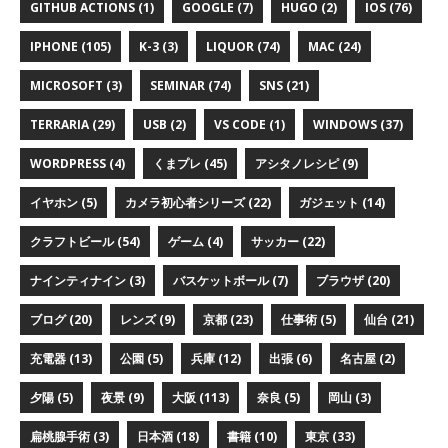
GITHUB ACTIONS (1)
GOOGLE (7)
HUGO (2)
IOS (76)
IPHONE (105)
K-3 (3)
LIQUOR (74)
MAC (24)
MICROSOFT (3)
SEMINAR (74)
SNS (21)
TERRARIA (29)
USB (2)
VS CODE (1)
WINDOWS (37)
WORDPRESS (4)
くまプレ (45)
アシタノレシピ (9)
イヤホン (5)
カメラ初心者シリーズ (22)
ガジェット (14)
クラフトビール (54)
ゲーム (4)
サッカー (22)
ナインティナイン (3)
バスケットボール (7)
ブラウザ (20)
ブログ (20)
レンズ (9)
京都 (23)
仕事術 (5)
仙台 (21)
充電器 (13)
公園 (5)
兵庫 (12)
出張 (6)
名古屋 (2)
夕陽 (5)
夜景 (9)
大阪 (113)
奈良 (5)
岡山 (3)
扁桃腺手術 (3)
日本酒 (18)
書籍 (10)
東京 (33)