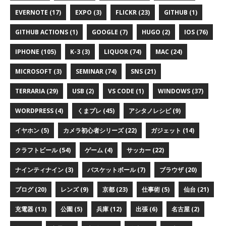
EVERNOTE (17)
EXPO (3)
FLICKR (23)
GITHUB (1)
GITHUB ACTIONS (1)
GOOGLE (7)
HUGO (2)
IOS (76)
IPHONE (105)
K-3 (3)
LIQUOR (74)
MAC (24)
MICROSOFT (3)
SEMINAR (74)
SNS (21)
TERRARIA (29)
USB (2)
VS CODE (1)
WINDOWS (37)
WORDPRESS (4)
くまプレ (45)
アシタノレシピ (9)
イヤホン (5)
カメラ初心者シリーズ (22)
ガジェット (14)
クラフトビール (54)
ゲーム (4)
サッカー (22)
ナインティナイン (3)
バスケットボール (7)
ブラウザ (20)
ブログ (20)
レンズ (9)
京都 (23)
仕事術 (5)
仙台 (21)
充電器 (13)
公園 (5)
兵庫 (12)
出張 (6)
名古屋 (2)