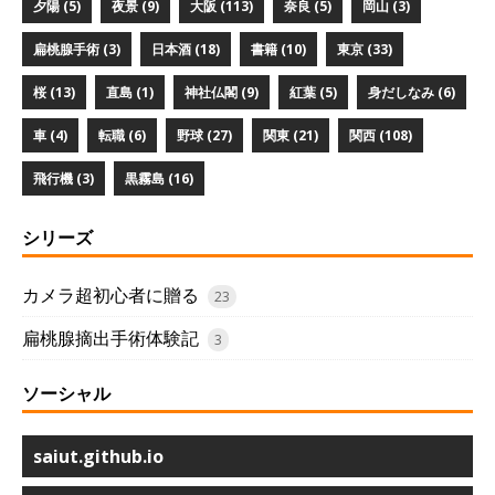
夕陽 (5)
夜景 (9)
大阪 (113)
奈良 (5)
岡山 (3)
扁桃腺手術 (3)
日本酒 (18)
書籍 (10)
東京 (33)
桜 (13)
直島 (1)
神社仏閣 (9)
紅葉 (5)
身だしなみ (6)
車 (4)
転職 (6)
野球 (27)
関東 (21)
関西 (108)
飛行機 (3)
黒霧島 (16)
シリーズ
カメラ超初心者に贈る
23
扁桃腺摘出手術体験記
3
ソーシャル
saiut.github.io