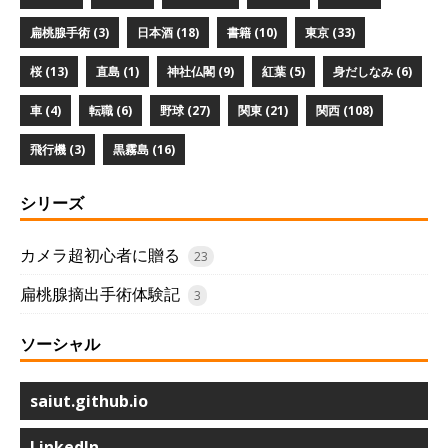
扁桃腺手術 (3)
日本酒 (18)
書籍 (10)
東京 (33)
桜 (13)
直島 (1)
神社仏閣 (9)
紅葉 (5)
身だしなみ (6)
車 (4)
転職 (6)
野球 (27)
関東 (21)
関西 (108)
飛行機 (3)
黒霧島 (16)
シリーズ
カメラ超初心者に贈る
23
扁桃腺摘出手術体験記
3
ソーシャル
saiut.github.io
LinkedIn