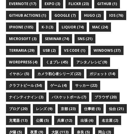
EVERNOTE (17)
EXPO (3)
FLICKR (23)
GITHUB (1)
GITHUB ACTIONS (1)
GOOGLE (7)
HUGO (2)
IOS (76)
IPHONE (105)
K-3 (3)
LIQUOR (74)
MAC (24)
MICROSOFT (3)
SEMINAR (74)
SNS (21)
TERRARIA (29)
USB (2)
VS CODE (1)
WINDOWS (37)
WORDPRESS (4)
くまプレ (45)
アシタノレシピ (9)
イヤホン (5)
カメラ初心者シリーズ (22)
ガジェット (14)
クラフトビール (54)
ゲーム (4)
サッカー (22)
ナインティナイン (3)
バスケットボール (7)
ブラウザ (20)
ブログ (20)
レンズ (9)
京都 (23)
仕事術 (5)
仙台 (21)
充電器 (13)
公園 (5)
兵庫 (12)
出張 (6)
名古屋 (2)
夕陽 (5)
夜景 (9)
大阪 (113)
奈良 (5)
岡山 (3)