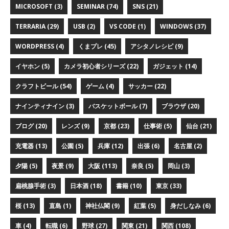
MICROSOFT (3)
SEMINAR (74)
SNS (21)
TERRARIA (29)
USB (2)
VS CODE (1)
WINDOWS (37)
WORDPRESS (4)
くまプレ (45)
アシタノレシピ (9)
イヤホン (5)
カメラ初心者シリーズ (22)
ガジェット (14)
クラフトビール (54)
ゲーム (4)
サッカー (22)
ナインティナイン (3)
バスケットボール (7)
ブラウザ (20)
ブログ (20)
レンズ (9)
京都 (23)
仕事術 (5)
仙台 (21)
充電器 (13)
公園 (5)
兵庫 (12)
出張 (6)
名古屋 (2)
夕陽 (5)
夜景 (9)
大阪 (113)
奈良 (5)
岡山 (3)
扁桃腺手術 (3)
日本酒 (18)
書籍 (10)
東京 (33)
桜 (13)
直島 (1)
神社仏閣 (9)
紅葉 (5)
身だしなみ (6)
車 (4)
転職 (6)
野球 (27)
関東 (21)
関西 (108)