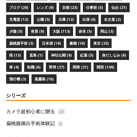
ブログ (20)
レンズ (9)
京都 (23)
仕事術 (5)
仙台 (21)
充電器 (13)
公園 (5)
兵庫 (12)
出張 (6)
名古屋 (2)
夕陽 (5)
夜景 (9)
大阪 (113)
奈良 (5)
岡山 (3)
扁桃腺手術 (3)
日本酒 (18)
書籍 (10)
東京 (33)
桜 (13)
直島 (1)
神社仏閣 (9)
紅葉 (5)
身だしなみ (6)
車 (4)
転職 (6)
野球 (27)
関東 (21)
関西 (108)
飛行機 (3)
黒霧島 (16)
シリーズ
カメラ超初心者に贈る
23
扁桃腺摘出手術体験記
3