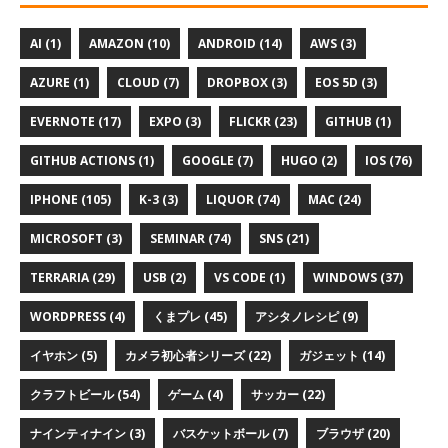
AI (1)
AMAZON (10)
ANDROID (14)
AWS (3)
AZURE (1)
CLOUD (7)
DROPBOX (3)
EOS 5D (3)
EVERNOTE (17)
EXPO (3)
FLICKR (23)
GITHUB (1)
GITHUB ACTIONS (1)
GOOGLE (7)
HUGO (2)
IOS (76)
IPHONE (105)
K-3 (3)
LIQUOR (74)
MAC (24)
MICROSOFT (3)
SEMINAR (74)
SNS (21)
TERRARIA (29)
USB (2)
VS CODE (1)
WINDOWS (37)
WORDPRESS (4)
くまプレ (45)
アシタノレシピ (9)
イヤホン (5)
カメラ初心者シリーズ (22)
ガジェット (14)
クラフトビール (54)
ゲーム (4)
サッカー (22)
ナインティナイン (3)
バスケットボール (7)
ブラウザ (20)