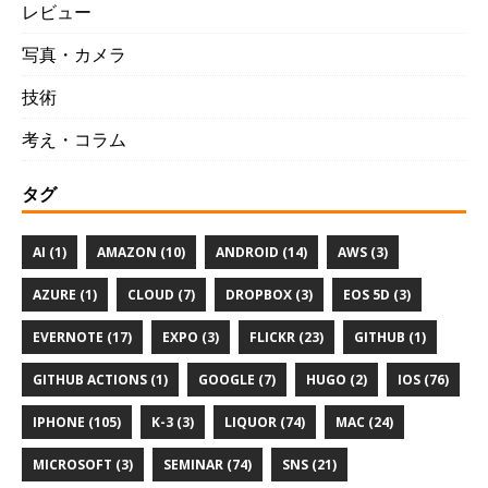
レビュー
写真・カメラ
技術
考え・コラム
タグ
AI (1)
AMAZON (10)
ANDROID (14)
AWS (3)
AZURE (1)
CLOUD (7)
DROPBOX (3)
EOS 5D (3)
EVERNOTE (17)
EXPO (3)
FLICKR (23)
GITHUB (1)
GITHUB ACTIONS (1)
GOOGLE (7)
HUGO (2)
IOS (76)
IPHONE (105)
K-3 (3)
LIQUOR (74)
MAC (24)
MICROSOFT (3)
SEMINAR (74)
SNS (21)