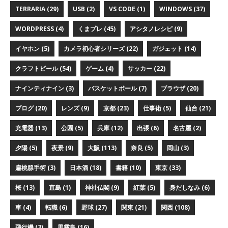
TERRARIA (29)
USB (2)
VS CODE (1)
WINDOWS (37)
WORDPRESS (4)
くまプレ (45)
アシタノレシピ (9)
イヤホン (5)
カメラ初心者シリーズ (22)
ガジェット (14)
クラフトビール (54)
ゲーム (4)
サッカー (22)
ナインティナイン (3)
バスケットボール (7)
ブラウザ (20)
ブログ (20)
レンズ (9)
京都 (23)
仕事術 (5)
仙台 (21)
充電器 (13)
公園 (5)
兵庫 (12)
出張 (6)
名古屋 (2)
夕陽 (5)
夜景 (9)
大阪 (113)
奈良 (5)
岡山 (3)
扁桃腺手術 (3)
日本酒 (18)
書籍 (10)
東京 (33)
桜 (13)
直島 (1)
神社仏閣 (9)
紅葉 (5)
身だしなみ (6)
車 (4)
転職 (6)
野球 (27)
関東 (21)
関西 (108)
飛行機 (3)
黒霧島 (16)