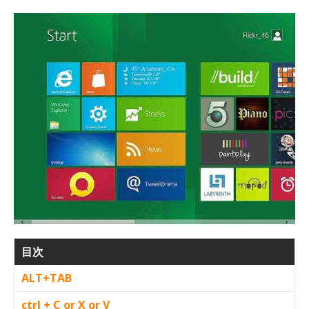
目次
ALT+TAB
ctrl + C or X or V