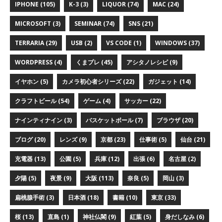
IPHONE (105)
K-3 (3)
LIQUOR (74)
MAC (24)
MICROSOFT (3)
SEMINAR (74)
SNS (21)
TERRARIA (29)
USB (2)
VS CODE (1)
WINDOWS (37)
WORDPRESS (4)
くまプレ (45)
アシタノレシピ (9)
イヤホン (5)
カメラ初心者シリーズ (22)
ガジェット (14)
クラフトビール (54)
ゲーム (4)
サッカー (22)
ナインティナイン (3)
バスケットボール (7)
ブラウザ (20)
ブログ (20)
レンズ (9)
京都 (23)
仕事術 (5)
仙台 (21)
充電器 (13)
公園 (5)
兵庫 (12)
出張 (6)
名古屋 (2)
夕陽 (5)
夜景 (9)
大阪 (113)
奈良 (5)
岡山 (3)
扁桃腺手術 (3)
日本酒 (18)
書籍 (10)
東京 (33)
桜 (13)
直島 (1)
神社仏閣 (9)
紅葉 (5)
身だしなみ (6)