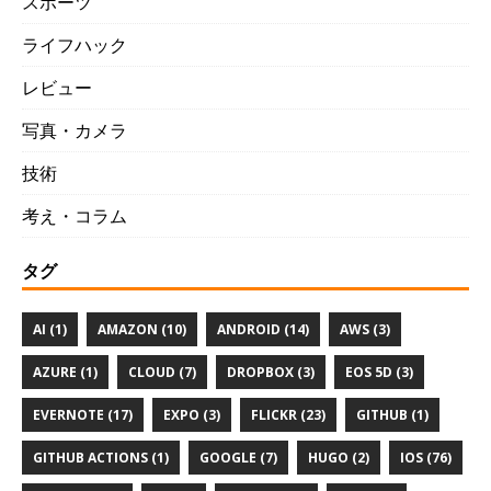
スポーツ
ライフハック
レビュー
写真・カメラ
技術
考え・コラム
タグ
AI (1)
AMAZON (10)
ANDROID (14)
AWS (3)
AZURE (1)
CLOUD (7)
DROPBOX (3)
EOS 5D (3)
EVERNOTE (17)
EXPO (3)
FLICKR (23)
GITHUB (1)
GITHUB ACTIONS (1)
GOOGLE (7)
HUGO (2)
IOS (76)