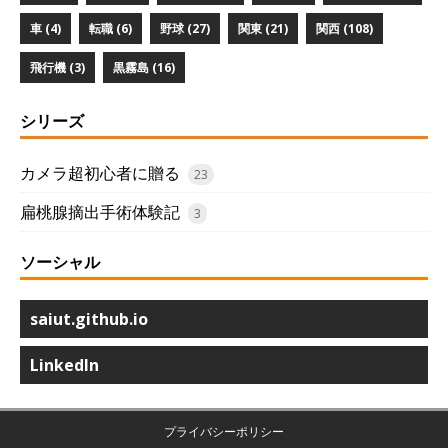
車 (4)
転職 (6)
野球 (27)
関東 (21)
関西 (108)
飛行機 (3)
黒霧島 (16)
シリーズ
カメラ超初心者に贈る
23
扁桃腺摘出手術体験記
3
ソーシャル
saiut.github.io
LinkedIn
プライバシーポリシー