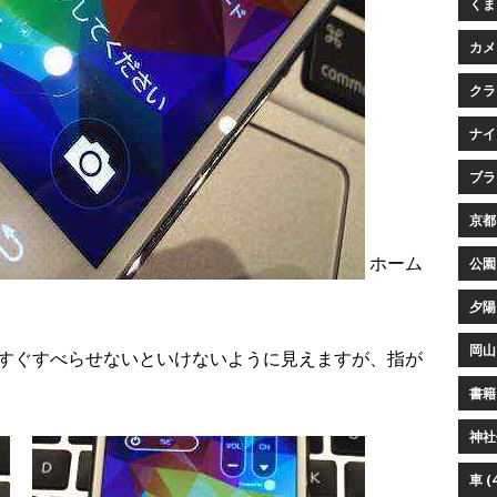
くまプ
カメ
クラ
ナイ
ブラウ
京都 
ホーム
公園 
夕陽 
岡山 
すぐすべらせないといけないように見えますが、指が
書籍 
神社仏
車 (4