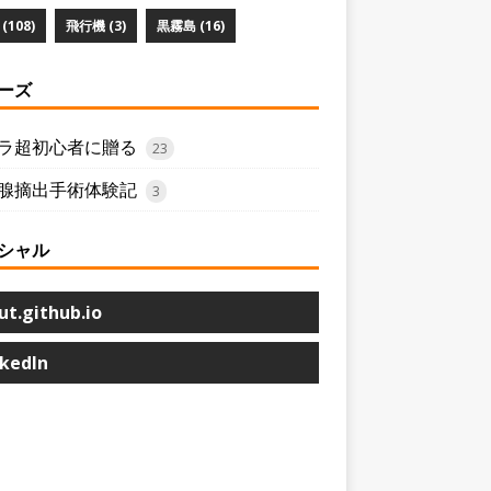
(108)
飛行機 (3)
黒霧島 (16)
ーズ
ラ超初心者に贈る
23
腺摘出手術体験記
3
シャル
ut.github.io
nkedIn