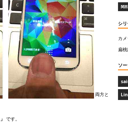
関西 
シリ
カメ
扁桃
ソー
sai
両方と
Li
ぁ」
です。