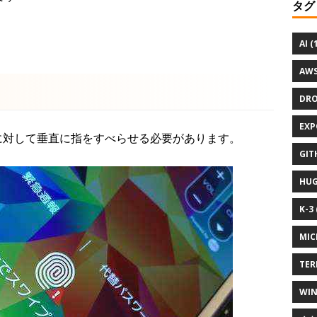
タグ
AI (
AWS
DRO
EXP
タンに対して垂直に指をすべらせる必要があります。
GIT
HUG
K-3 
MIC
TER
WIN