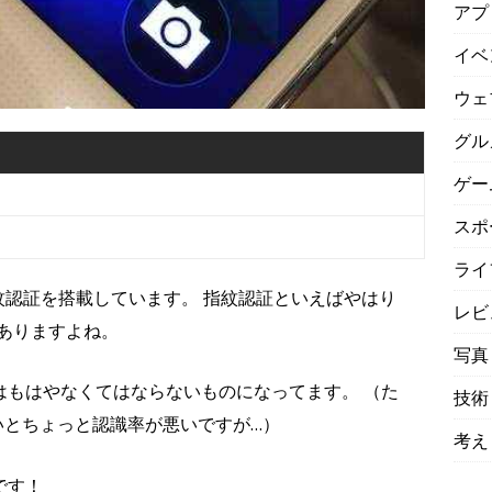
アプ
イベ
ウェ
グル
ゲー
スポ
ライ
ズ初の指紋認証を搭載しています。 指紋認証といえばやはり
レビ
Dがありますよね。
写真
 IDはもはやなくてはならないものになってます。 （た
技術
1でないとちょっと認識率が悪いですが…）
考え
です！