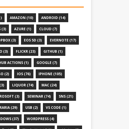
1)
AMAZON (10)
ANDROID (14)
 (3)
AZURE (1)
CLOUD (7)
PBOX (3)
EOS 5D (3)
EVERNOTE (17)
O (3)
FLICKR (23)
GITHUB (1)
HUB ACTIONS (1)
GOOGLE (7)
O (2)
IOS (76)
IPHONE (105)
(3)
LIQUOR (74)
MAC (24)
ROSOFT (3)
SEMINAR (74)
SNS (21)
RARIA (29)
USB (2)
VS CODE (1)
DOWS (37)
WORDPRESS (4)