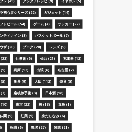
レ (45)
アシタノレシピ (9)
イヤホン (5)
ラ初心者シリーズ (22)
ガジェット (14)
フトビール (54)
ゲーム (4)
サッカー (22)
ンティナイン (3)
バスケットボール (7)
ザ (20)
ブログ (20)
レンズ (9)
(23)
仕事術 (5)
仙台 (21)
充電器 (13)
(5)
兵庫 (12)
出張 (6)
名古屋 (2)
(5)
夜景 (9)
大阪 (113)
奈良 (5)
(3)
扁桃腺手術 (3)
日本酒 (18)
(10)
東京 (33)
桜 (13)
直島 (1)
閣 (9)
紅葉 (5)
身だしなみ (6)
)
転職 (6)
野球 (27)
関東 (21)