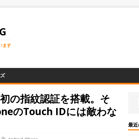
G
います
ズ
laxy初の指紋認証を搭載。そ
neのTouch IDには敵わな
最近