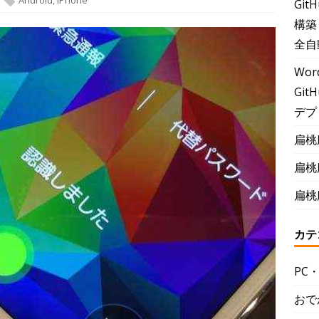
Android
,
IPhone
Git
構築
全自
Wor
GitH
デプ
扁桃
扁桃
扁桃
カテ
PC
おで