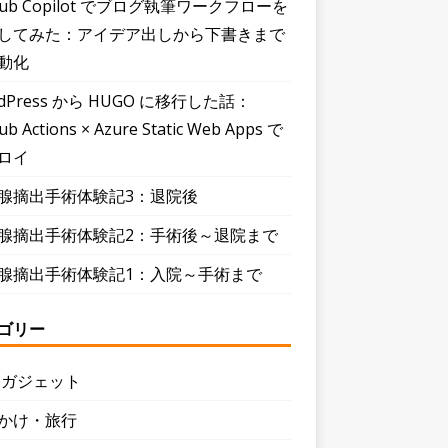
Hub Copilot でブログ執筆ワークフローを
してみた：アイデア出しから下書きまで
動化
dPress から HUGO に移行した話：
ub Actions × Azure Static Web Apps で
ロイ
腺摘出手術体験記3：退院後
腺摘出手術体験記2：手術後～退院まで
腺摘出手術体験記1：入院～手術まで
ゴリー
・ガジェット
かけ・旅行