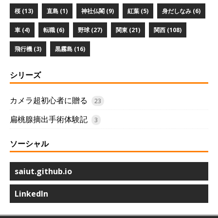
桜 (13)
直島 (1)
神社仏閣 (9)
紅葉 (5)
身だしなみ (6)
車 (4)
転職 (6)
野球 (27)
関東 (21)
関西 (108)
飛行機 (3)
黒霧島 (16)
シリーズ
カメラ超初心者に贈る
23
扁桃腺摘出手術体験記
3
ソーシャル
saiut.github.io
LinkedIn