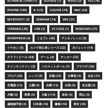
GITHUB ACTIONS (1)
GOOGLE (7)
HUGO (2)
IOS (76)
IPHONE (105)
K-3 (3)
LIQUOR (74)
MAC (24)
MICROSOFT (3)
SEMINAR (74)
SNS (21)
TERRARIA (29)
USB (2)
VS CODE (1)
WINDOWS (37)
WORDPRESS (4)
くまプレ (45)
アシタノレシピ (9)
イヤホン (5)
カメラ初心者シリーズ (22)
ガジェット (14)
クラフトビール (54)
ゲーム (4)
サッカー (22)
ナインティナイン (3)
バスケットボール (7)
ブラウザ (20)
ブログ (20)
レンズ (9)
京都 (23)
仕事術 (5)
仙台 (21)
充電器 (13)
公園 (5)
兵庫 (12)
出張 (6)
名古屋 (2)
夕陽 (5)
夜景 (9)
大阪 (113)
奈良 (5)
岡山 (3)
扁桃腺手術 (3)
日本酒 (18)
書籍 (10)
東京 (33)