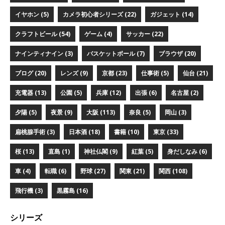
イヤホン (5)
カメラ初心者シリーズ (22)
ガジェット (14)
クラフトビール (54)
ゲーム (4)
サッカー (22)
ナインティナイン (3)
バスケットボール (7)
ブラウザ (20)
ブログ (20)
レンズ (9)
京都 (23)
仕事術 (5)
仙台 (21)
充電器 (13)
公園 (5)
兵庫 (12)
出張 (6)
名古屋 (2)
夕陽 (5)
夜景 (9)
大阪 (113)
奈良 (5)
岡山 (3)
扁桃腺手術 (3)
日本酒 (18)
書籍 (10)
東京 (33)
桜 (13)
直島 (1)
神社仏閣 (9)
紅葉 (5)
身だしなみ (6)
車 (4)
転職 (6)
野球 (27)
関東 (21)
関西 (108)
飛行機 (3)
黒霧島 (16)
シリーズ