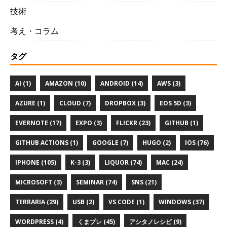
技術
考え・コラム
タグ
AI (1)
AMAZON (10)
ANDROID (14)
AWS (3)
AZURE (1)
CLOUD (7)
DROPBOX (3)
EOS 5D (3)
EVERNOTE (17)
EXPO (3)
FLICKR (23)
GITHUB (1)
GITHUB ACTIONS (1)
GOOGLE (7)
HUGO (2)
IOS (76)
IPHONE (105)
K-3 (3)
LIQUOR (74)
MAC (24)
MICROSOFT (3)
SEMINAR (74)
SNS (21)
TERRARIA (29)
USB (2)
VS CODE (1)
WINDOWS (37)
WORDPRESS (4)
くまプレ (45)
アシタノレシピ (9)