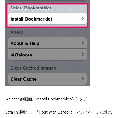
▲Settings画面。Install Bookmarkletをタップ。
Safariが起動し、「Post with Osfoora」というページに連れ