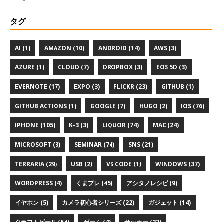
タグ
AI (1)
AMAZON (10)
ANDROID (14)
AWS (3)
AZURE (1)
CLOUD (7)
DROPBOX (3)
EOS 5D (3)
EVERNOTE (17)
EXPO (3)
FLICKR (23)
GITHUB (1)
GITHUB ACTIONS (1)
GOOGLE (7)
HUGO (2)
IOS (76)
IPHONE (105)
K-3 (3)
LIQUOR (74)
MAC (24)
MICROSOFT (3)
SEMINAR (74)
SNS (21)
TERRARIA (29)
USB (2)
VS CODE (1)
WINDOWS (37)
WORDPRESS (4)
くまプレ (45)
アシタノレシピ (9)
イヤホン (5)
カメラ初心者シリーズ (22)
ガジェット (14)
クラフトビール (54)
ゲーム (4)
サッカー (22)