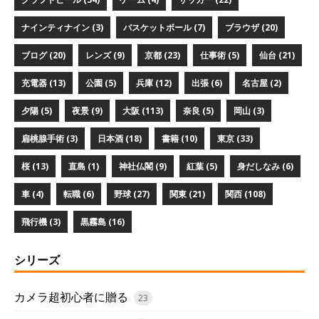
ナインティナイン (3)
バスケットボール (7)
ブラウザ (20)
ブログ (20)
レンズ (9)
京都 (23)
仕事術 (5)
仙台 (21)
充電器 (13)
公園 (5)
兵庫 (12)
出張 (6)
名古屋 (2)
夕陽 (5)
夜景 (9)
大阪 (113)
奈良 (5)
岡山 (3)
扁桃腺手術 (3)
日本酒 (18)
書籍 (10)
東京 (33)
桜 (13)
直島 (1)
神社仏閣 (9)
紅葉 (5)
身だしなみ (6)
車 (4)
転職 (6)
野球 (27)
関東 (21)
関西 (108)
飛行機 (3)
黒霧島 (16)
シリーズ
カメラ超初心者に贈る
23