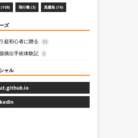
(108)
飛行機 (3)
黒霧島 (16)
ーズ
ラ超初心者に贈る
23
腺摘出手術体験記
3
シャル
ut.github.io
nkedIn