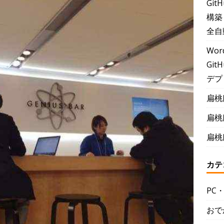
Git
構築
全自
Wor
GitH
デプ
扁桃
扁桃
扁桃
カテ
PC
おで