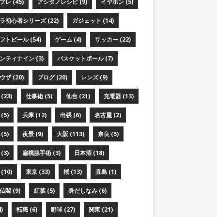
レ (45)
アシタノレシピ (9)
イヤホン (5)
ラ初心者シリーズ (22)
ガジェット (14)
フトビール (54)
ゲーム (4)
サッカー (22)
ンティナイン (3)
バスケットボール (7)
ザ (20)
ブログ (20)
レンズ (9)
(23)
仕事術 (5)
仙台 (21)
充電器 (13)
(5)
兵庫 (12)
出張 (6)
名古屋 (2)
(5)
夜景 (9)
大阪 (113)
奈良 (5)
(3)
扁桃腺手術 (3)
日本酒 (18)
(10)
東京 (33)
桜 (13)
直島 (1)
閣 (9)
紅葉 (5)
身だしなみ (6)
)
転職 (6)
野球 (27)
関東 (21)