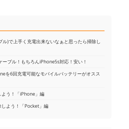
ケーブル)で上手く充電出来ないなぁと思ったら掃除し
）ケーブル！もちろんiPhone5s対応！安い！
Ah」iPhoneを6回充電可能なモバイルバッテリーがオスス
う！「iPhone」編
よう！「Pocket」編