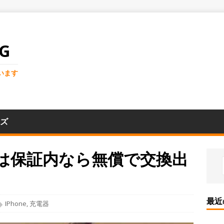
G
います
ズ
ーブルは保証内なら無償で交換出
最近
IPhone
,
充電器