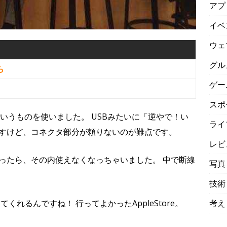
アプ
イベ
ウェ
グル
ら
ゲー
スポ
ケーブルというものを使いました。 USBみたいに「逆やで！い
ライ
すけど、コネクタ部分が頼りないのが難点です。
レビ
ったら、その内使えなくなっちゃいました。 中で断線
写真
技術
考え
してくれるんですね！ 行ってよかったAppleStore。