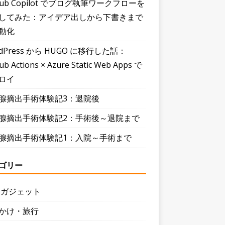
Hub Copilot でブログ執筆ワークフローを
してみた：アイデア出しから下書きまで
動化
dPress から HUGO に移行した話：
ub Actions × Azure Static Web Apps で
ロイ
腺摘出手術体験記3：退院後
腺摘出手術体験記2：手術後～退院まで
腺摘出手術体験記1：入院～手術まで
ゴリー
・ガジェット
かけ・旅行