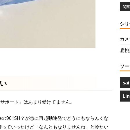
関西 
シリ
カメ
扁桃
ソー
い
sai
Li
「サポート」はあまり受けてません。
neの901SH？が急に再起動連発でどうにもならんくな
eに持っていったけど「なんともなりませんね」と冷たい