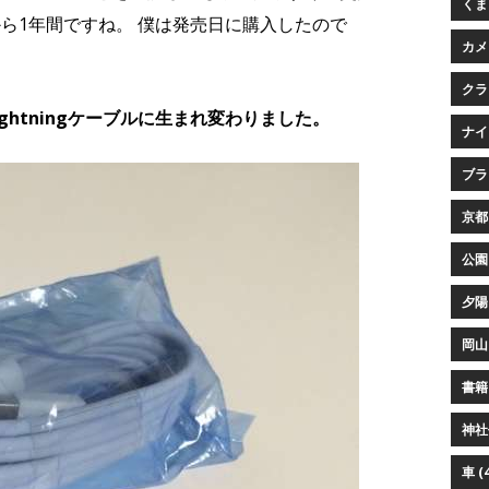
くまプ
ら1年間ですね。 僕は発売日に購入したので
カメ
クラ
ghtningケーブルに生まれ変わりました。
ナイ
ブラウ
京都 
公園 
夕陽 
岡山 
書籍 
神社仏
車 (4