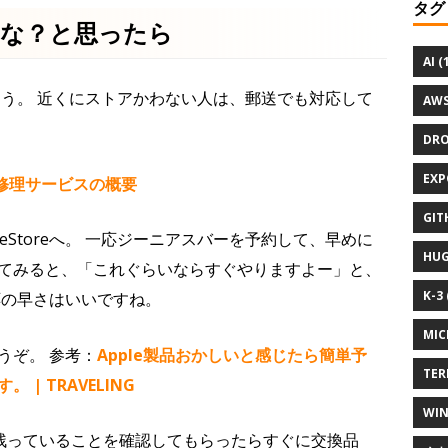
タグ
たな？と思ったら
AI (
ましょう。 近くにストアかわない人は、郵送でも対応して
AWS
DRO
EXP
イン修理サービスの概要
GIT
eStoreへ。 一応ジーニアスバーを予約して、早めに
HUG
てみると、「これぐらいならすぐやりますよー」と、
K-3 
応の早さはいいですね。
MIC
うぞ。 参考：
Apple製品おかしいと感じたら簡単予
TER
| TRAVELING
WIN
が残っていることを確認してもらったらすぐに交換品