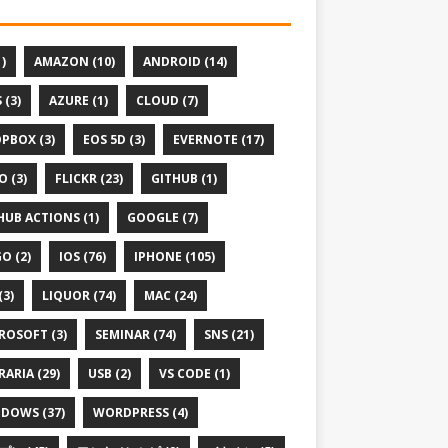
1)
AMAZON (10)
ANDROID (14)
 (3)
AZURE (1)
CLOUD (7)
PBOX (3)
EOS 5D (3)
EVERNOTE (17)
O (3)
FLICKR (23)
GITHUB (1)
HUB ACTIONS (1)
GOOGLE (7)
O (2)
IOS (76)
IPHONE (105)
(3)
LIQUOR (74)
MAC (24)
ROSOFT (3)
SEMINAR (74)
SNS (21)
RARIA (29)
USB (2)
VS CODE (1)
DOWS (37)
WORDPRESS (4)