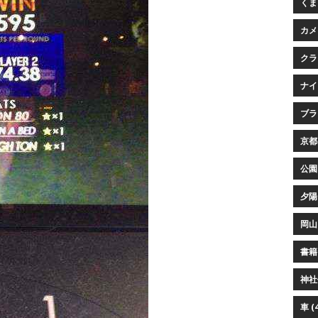
くまプ
カメ
クラ
ナイ
ブラウ
京都 
公園 
夕陽 
岡山 
書籍 
神社仏
車 (4