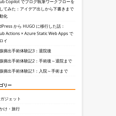
Hub Copilot でブログ執筆ワークフローを
してみた：アイデア出しから下書きまで
動化
dPress から HUGO に移行した話：
ub Actions × Azure Static Web Apps で
ロイ
腺摘出手術体験記3：退院後
腺摘出手術体験記2：手術後～退院まで
腺摘出手術体験記1：入院～手術まで
ゴリー
・ガジェット
かけ・旅行