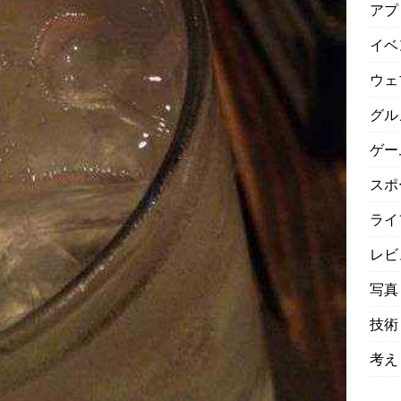
アプ
イベ
ウェ
グル
ゲー
スポ
ライ
レビ
写真
技術
考え