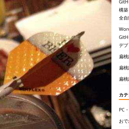
Git
構築
全自
Wor
GitH
デプ
扁桃
扁桃
扁桃
カテ
PC
おで