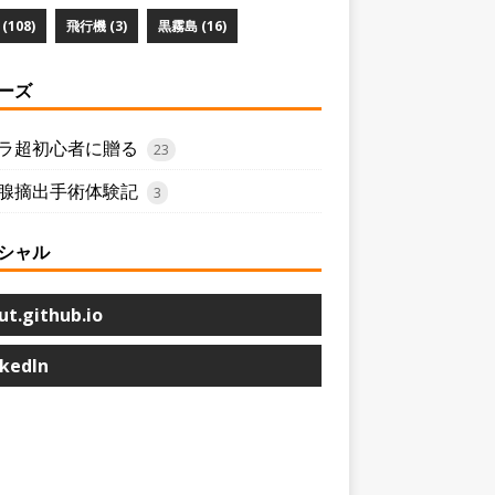
(108)
飛行機 (3)
黒霧島 (16)
ーズ
ラ超初心者に贈る
23
腺摘出手術体験記
3
シャル
ut.github.io
nkedIn