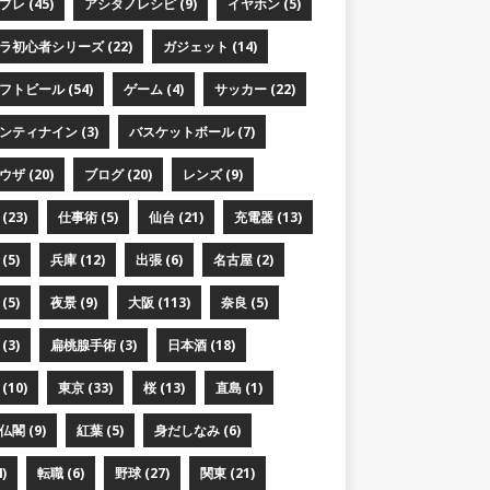
レ (45)
アシタノレシピ (9)
イヤホン (5)
ラ初心者シリーズ (22)
ガジェット (14)
フトビール (54)
ゲーム (4)
サッカー (22)
ンティナイン (3)
バスケットボール (7)
ザ (20)
ブログ (20)
レンズ (9)
(23)
仕事術 (5)
仙台 (21)
充電器 (13)
(5)
兵庫 (12)
出張 (6)
名古屋 (2)
(5)
夜景 (9)
大阪 (113)
奈良 (5)
(3)
扁桃腺手術 (3)
日本酒 (18)
(10)
東京 (33)
桜 (13)
直島 (1)
閣 (9)
紅葉 (5)
身だしなみ (6)
)
転職 (6)
野球 (27)
関東 (21)