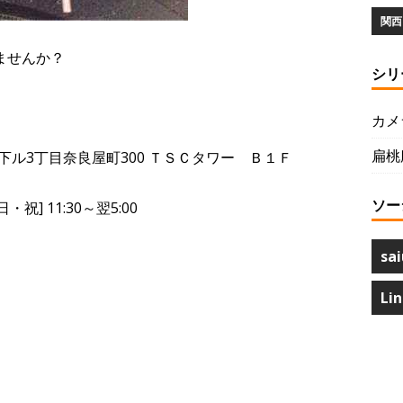
関西 
ませんか？
シリ
カメ
扁桃
ル3丁目奈良屋町300 ＴＳＣタワー Ｂ１Ｆ
ソー
・祝] 11:30～翌5:00
sai
Li