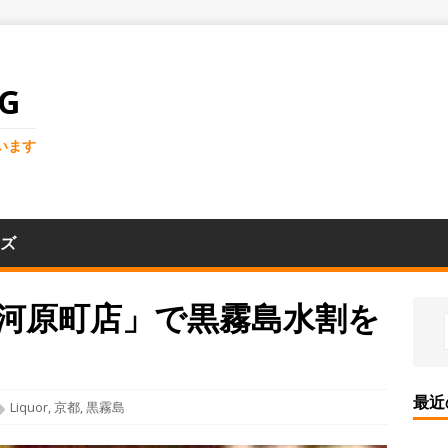
G
います
ズ
e河原町店」で黒霧島水割を
最近
Liquor
,
京都
,
黒霧島