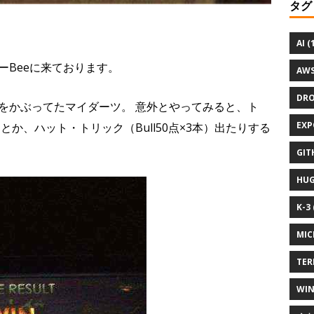
タグ
AI (
ーBeeに来ております。
AWS
DRO
をかぶってたマイダーツ。 意外とやってみると、ト
EXP
とか、ハット・トリック（Bull50点×3本）出たりする
GIT
HUG
K-3 
MIC
TER
WIN