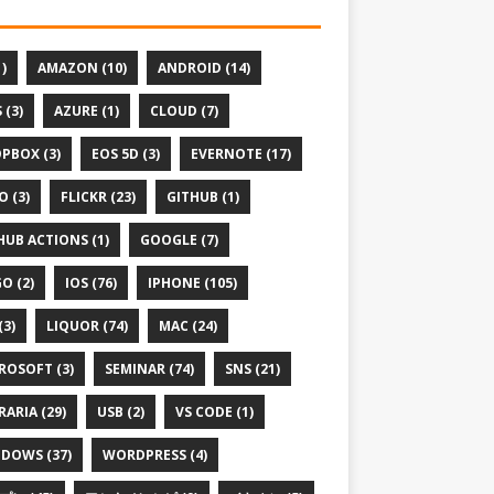
1)
AMAZON (10)
ANDROID (14)
 (3)
AZURE (1)
CLOUD (7)
PBOX (3)
EOS 5D (3)
EVERNOTE (17)
O (3)
FLICKR (23)
GITHUB (1)
HUB ACTIONS (1)
GOOGLE (7)
O (2)
IOS (76)
IPHONE (105)
(3)
LIQUOR (74)
MAC (24)
ROSOFT (3)
SEMINAR (74)
SNS (21)
RARIA (29)
USB (2)
VS CODE (1)
DOWS (37)
WORDPRESS (4)