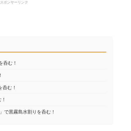
りを呑む！
！
を呑む！
む！
店」で黒霧島水割りを呑む！