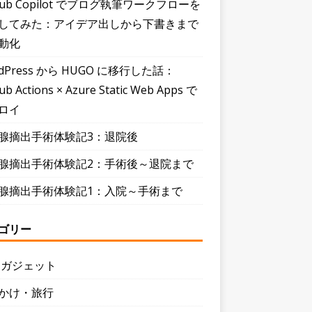
Hub Copilot でブログ執筆ワークフローを
してみた：アイデア出しから下書きまで
動化
dPress から HUGO に移行した話：
ub Actions × Azure Static Web Apps で
ロイ
腺摘出手術体験記3：退院後
腺摘出手術体験記2：手術後～退院まで
腺摘出手術体験記1：入院～手術まで
ゴリー
・ガジェット
かけ・旅行