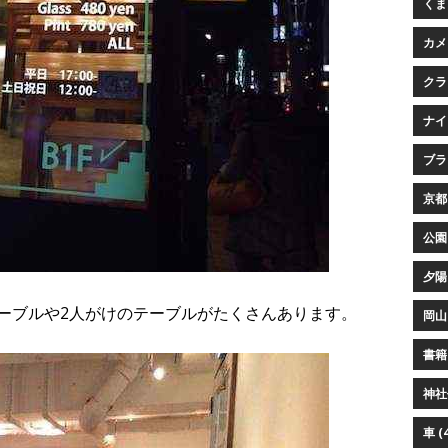
くまプ
カメ
クラ
ナイ
ブラウ
京都 
公園 
夕陽 
テーブルや2人がけのテーブルがたくさんあります。
岡山 
書籍 
神社仏
車 (4