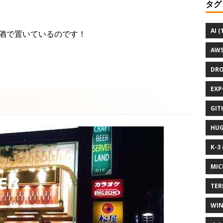
タグ
AI (
酒で置いているのです！
AWS
DRO
EXP
GIT
HUG
K-3 
MIC
TER
WIN