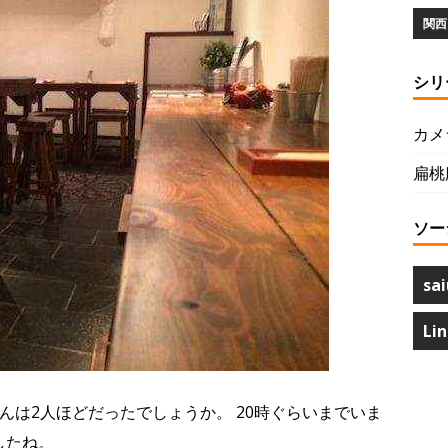
関西 
シリ
カメ
扁桃
ソー
sai
Li
んは2人ほどだったでしょうか。 20時ぐらいまでいま
したね。