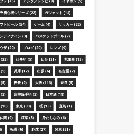
レ (45)
アシタノレシピ (9)
イヤホン (5)
ラ初心者シリーズ (22)
ガジェット (14)
フトビール (54)
ゲーム (4)
サッカー (22)
ンティナイン (3)
バスケットボール (7)
ザ (20)
ブログ (20)
レンズ (9)
(23)
仕事術 (5)
仙台 (21)
充電器 (13)
(5)
兵庫 (12)
出張 (6)
名古屋 (2)
(5)
夜景 (9)
大阪 (113)
奈良 (5)
(3)
扁桃腺手術 (3)
日本酒 (18)
(10)
東京 (33)
桜 (13)
直島 (1)
閣 (9)
紅葉 (5)
身だしなみ (6)
)
転職 (6)
野球 (27)
関東 (21)