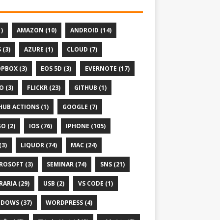
1)
AMAZON (10)
ANDROID (14)
 (3)
AZURE (1)
CLOUD (7)
PBOX (3)
EOS 5D (3)
EVERNOTE (17)
O (3)
FLICKR (23)
GITHUB (1)
HUB ACTIONS (1)
GOOGLE (7)
O (2)
IOS (76)
IPHONE (105)
(3)
LIQUOR (74)
MAC (24)
ROSOFT (3)
SEMINAR (74)
SNS (21)
RARIA (29)
USB (2)
VS CODE (1)
DOWS (37)
WORDPRESS (4)