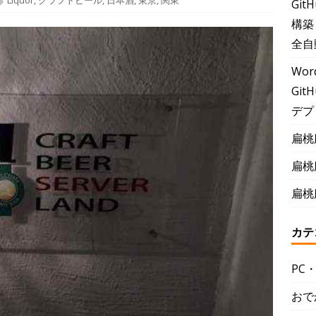
Liquor
,
クラフトビール
,
日本酒
,
東京
,
関東
Git
構築
全自
Wor
GitH
デプ
扁桃
扁桃
扁桃
カテ
PC
おで