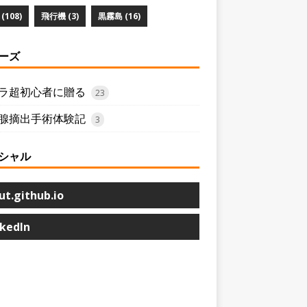
(108)
飛行機 (3)
黒霧島 (16)
ーズ
ラ超初心者に贈る
23
腺摘出手術体験記
3
シャル
ut.github.io
nkedIn