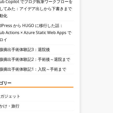
Hub Copilot でブログ執筆ワークフローを
してみた：アイデア出しから下書きまで
動化
dPress から HUGO に移行した話：
ub Actions × Azure Static Web Apps で
ロイ
腺摘出手術体験記3：退院後
腺摘出手術体験記2：手術後～退院まで
腺摘出手術体験記1：入院～手術まで
ゴリー
・ガジェット
かけ・旅行