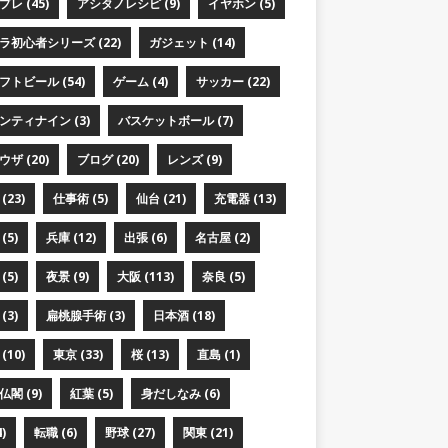
レ (45)
アシタノレシピ (9)
イヤホン (5)
ラ初心者シリーズ (22)
ガジェット (14)
フトビール (54)
ゲーム (4)
サッカー (22)
ンティナイン (3)
バスケットボール (7)
ザ (20)
ブログ (20)
レンズ (9)
(23)
仕事術 (5)
仙台 (21)
充電器 (13)
(5)
兵庫 (12)
出張 (6)
名古屋 (2)
(5)
夜景 (9)
大阪 (113)
奈良 (5)
(3)
扁桃腺手術 (3)
日本酒 (18)
(10)
東京 (33)
桜 (13)
直島 (1)
閣 (9)
紅葉 (5)
身だしなみ (6)
)
転職 (6)
野球 (27)
関東 (21)