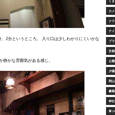
くまプ
カメ
クラ
ナイ
分、2分というところ。 入り口は少しわかりにくいかな
ブラウ
京都 
か静かな雰囲気がある感じ。
公園 
夕陽 
岡山 
書籍 
神社仏
車 (4