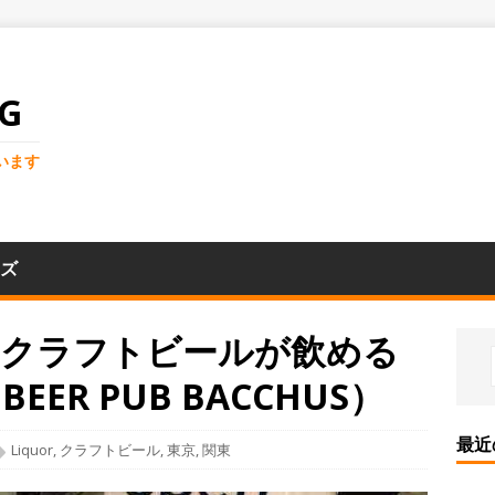
G
います
ズ
るクラフトビールが飲める
ER PUB BACCHUS）
最近
Liquor
,
クラフトビール
,
東京
,
関東