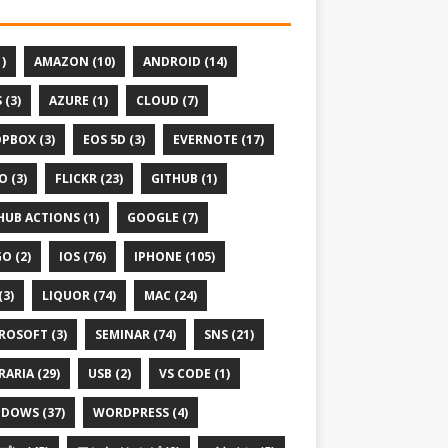
1)
AMAZON (10)
ANDROID (14)
 (3)
AZURE (1)
CLOUD (7)
PBOX (3)
EOS 5D (3)
EVERNOTE (17)
O (3)
FLICKR (23)
GITHUB (1)
HUB ACTIONS (1)
GOOGLE (7)
O (2)
IOS (76)
IPHONE (105)
(3)
LIQUOR (74)
MAC (24)
ROSOFT (3)
SEMINAR (74)
SNS (21)
RARIA (29)
USB (2)
VS CODE (1)
DOWS (37)
WORDPRESS (4)