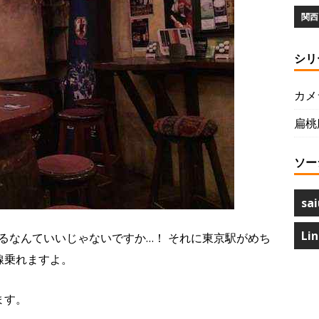
関西 
シリ
カメ
扁桃
ソー
sai
Li
るなんていいじゃないですか…！ それに東京駅がめち
線乗れますよ。
ます。