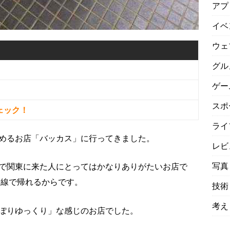
アプ
イベ
ウェ
グル
ゲー
スポ
ェック！
ライ
めるお店「バッカス」に行ってきました。
レビ
写真
で関東に来た人にとってはかなりありがたいお店で
幹線で帰れるからです。
技術
考え
ぽりゆっくり」な感じのお店でした。