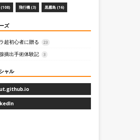
(108)
飛行機 (3)
黒霧島 (16)
ーズ
ラ超初心者に贈る
23
腺摘出手術体験記
3
シャル
ut.github.io
nkedIn