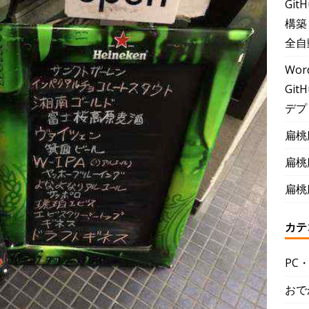
Git
構築
全自
Wor
GitH
デプ
扁桃
扁桃
扁桃
カテ
PC
おで