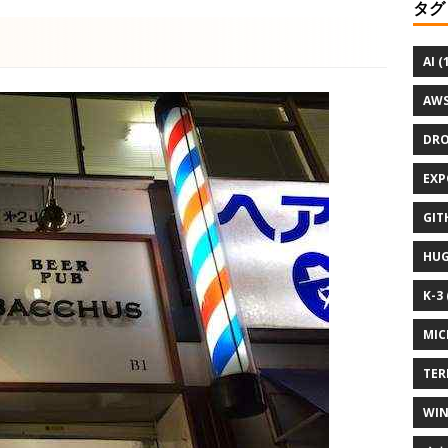
タグ
AI (
AWS
DRO
EXP
GIT
HUG
K-3 
MIC
TER
WIN