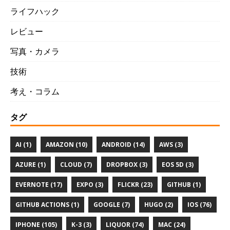
ライフハック
レビュー
写真・カメラ
技術
考え・コラム
タグ
AI (1)
AMAZON (10)
ANDROID (14)
AWS (3)
AZURE (1)
CLOUD (7)
DROPBOX (3)
EOS 5D (3)
EVERNOTE (17)
EXPO (3)
FLICKR (23)
GITHUB (1)
GITHUB ACTIONS (1)
GOOGLE (7)
HUGO (2)
IOS (76)
IPHONE (105)
K-3 (3)
LIQUOR (74)
MAC (24)