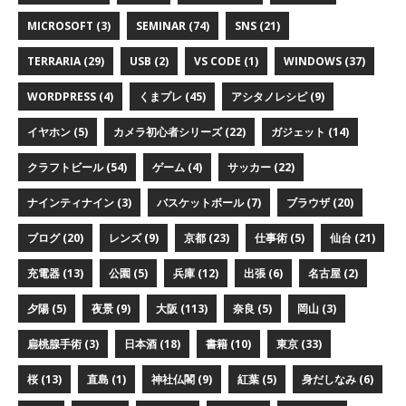
MICROSOFT (3)
SEMINAR (74)
SNS (21)
TERRARIA (29)
USB (2)
VS CODE (1)
WINDOWS (37)
WORDPRESS (4)
くまプレ (45)
アシタノレシピ (9)
イヤホン (5)
カメラ初心者シリーズ (22)
ガジェット (14)
クラフトビール (54)
ゲーム (4)
サッカー (22)
ナインティナイン (3)
バスケットボール (7)
ブラウザ (20)
ブログ (20)
レンズ (9)
京都 (23)
仕事術 (5)
仙台 (21)
充電器 (13)
公園 (5)
兵庫 (12)
出張 (6)
名古屋 (2)
夕陽 (5)
夜景 (9)
大阪 (113)
奈良 (5)
岡山 (3)
扁桃腺手術 (3)
日本酒 (18)
書籍 (10)
東京 (33)
桜 (13)
直島 (1)
神社仏閣 (9)
紅葉 (5)
身だしなみ (6)