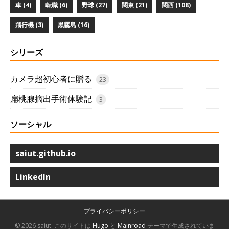
車 (4)
転職 (6)
野球 (27)
関東 (21)
関西 (108)
飛行機 (3)
黒霧島 (16)
シリーズ
カメラ超初心者に贈る
23
扁桃腺摘出手術体験記
3
ソーシャル
saiut.github.io
LinkedIn
プライバシーポリシー
© 2026 saiut.
このサイトは
Hugo
と
Mainroad
テーマで生成されていま