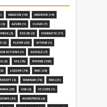
1)
AMAZON (10)
ANDROID (14)
 (3)
AZURE (1)
CLOUD (7)
PBOX (3)
EOS 5D (3)
EVERNOTE (17)
O (3)
FLICKR (23)
GITHUB (1)
HUB ACTIONS (1)
GOOGLE (7)
O (2)
IOS (76)
IPHONE (105)
(3)
LIQUOR (74)
MAC (24)
ROSOFT (3)
SEMINAR (74)
SNS (21)
RARIA (29)
USB (2)
VS CODE (1)
DOWS (37)
WORDPRESS (4)