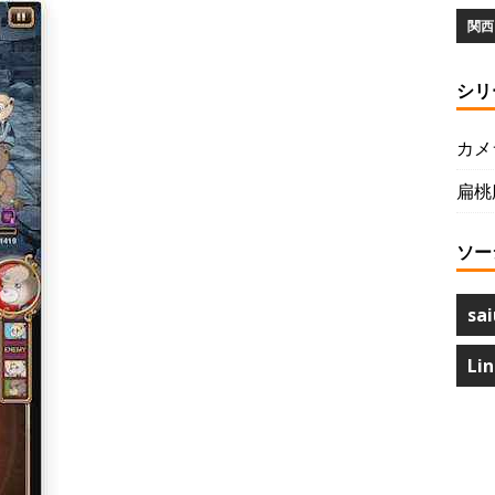
関西 
シリ
カメ
扁桃
ソー
sai
Li