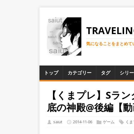
TRAVELIN
気になることをまとめて
トップ
カテゴリー
タグ
シリー
【くまプレ】Sラン
底の神殿@後編【動
saiut
2014-11-06
ゲーム
くま