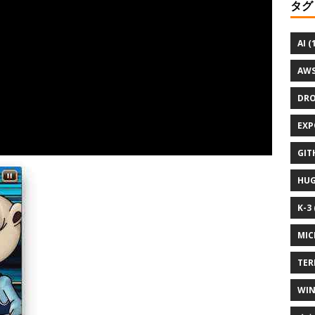
タグ
AI (
AWS
DRO
EXP
GIT
HUG
K-3 
MIC
TER
WIN