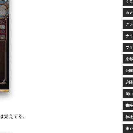
くまプ
カメ
クラ
ナイ
ブラウ
京都 
公園 
夕陽 
岡山 
書籍 
は覚えてる。
神社仏
車 (4