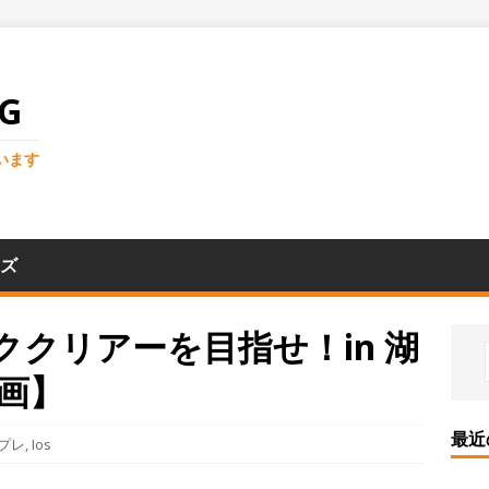
G
います
ズ
ククリアーを目指せ！in 湖
画】
最近
プレ
,
Ios