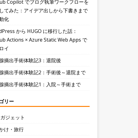
Hub Copilot でブログ執筆ワークフローを
してみた：アイデア出しから下書きまで
動化
dPress から HUGO に移行した話：
ub Actions × Azure Static Web Apps で
ロイ
腺摘出手術体験記3：退院後
腺摘出手術体験記2：手術後～退院まで
腺摘出手術体験記1：入院～手術まで
ゴリー
・ガジェット
かけ・旅行