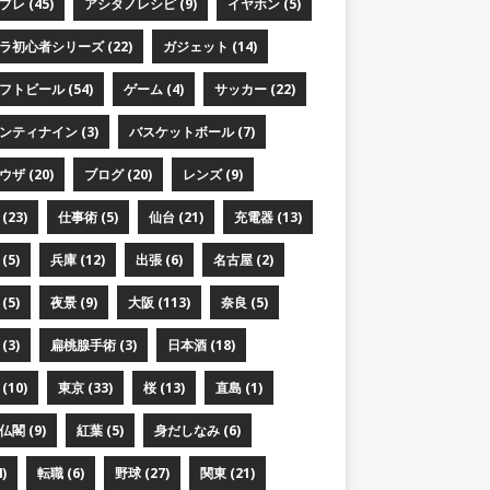
レ (45)
アシタノレシピ (9)
イヤホン (5)
ラ初心者シリーズ (22)
ガジェット (14)
フトビール (54)
ゲーム (4)
サッカー (22)
ンティナイン (3)
バスケットボール (7)
ザ (20)
ブログ (20)
レンズ (9)
(23)
仕事術 (5)
仙台 (21)
充電器 (13)
(5)
兵庫 (12)
出張 (6)
名古屋 (2)
(5)
夜景 (9)
大阪 (113)
奈良 (5)
(3)
扁桃腺手術 (3)
日本酒 (18)
(10)
東京 (33)
桜 (13)
直島 (1)
閣 (9)
紅葉 (5)
身だしなみ (6)
)
転職 (6)
野球 (27)
関東 (21)