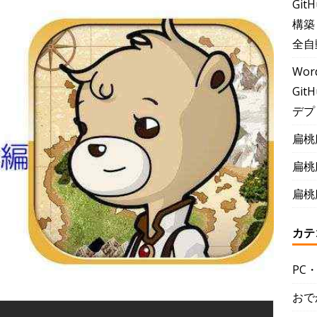
Git
構築
全自
Wor
GitH
デプ
扁桃
扁桃
扁桃
カテ
PC
おで