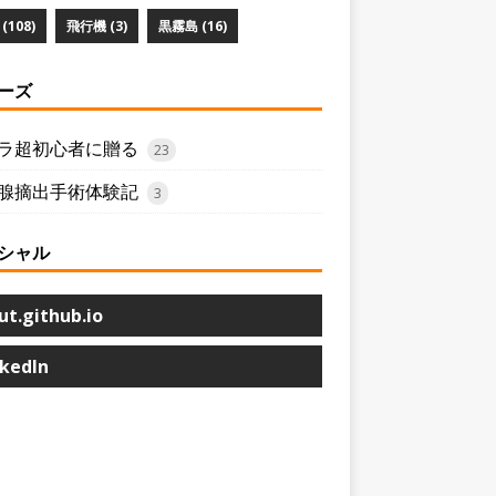
(108)
飛行機 (3)
黒霧島 (16)
ーズ
ラ超初心者に贈る
23
腺摘出手術体験記
3
シャル
ut.github.io
nkedIn