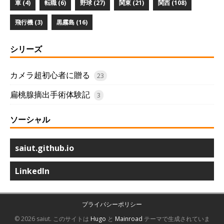
車 (4)
転職 (6)
野球 (27)
関東 (21)
関西 (108)
飛行機 (3)
黒霧島 (16)
シリーズ
カメラ超初心者に贈る
23
扁桃腺摘出手術体験記
3
ソーシャル
saiut.github.io
LinkedIn
プライバシーポリシー
© 2026 saiut.
このサイトは
Hugo
と
Mainroad
テーマで生成されていま