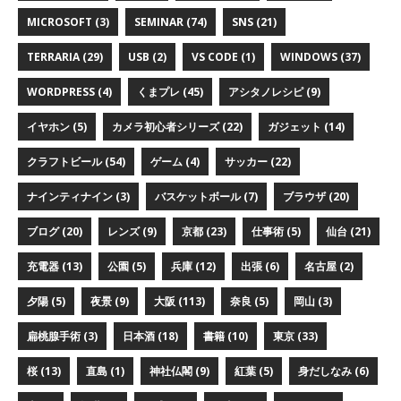
MICROSOFT (3)
SEMINAR (74)
SNS (21)
TERRARIA (29)
USB (2)
VS CODE (1)
WINDOWS (37)
WORDPRESS (4)
くまプレ (45)
アシタノレシピ (9)
イヤホン (5)
カメラ初心者シリーズ (22)
ガジェット (14)
クラフトビール (54)
ゲーム (4)
サッカー (22)
ナインティナイン (3)
バスケットボール (7)
ブラウザ (20)
ブログ (20)
レンズ (9)
京都 (23)
仕事術 (5)
仙台 (21)
充電器 (13)
公園 (5)
兵庫 (12)
出張 (6)
名古屋 (2)
夕陽 (5)
夜景 (9)
大阪 (113)
奈良 (5)
岡山 (3)
扁桃腺手術 (3)
日本酒 (18)
書籍 (10)
東京 (33)
桜 (13)
直島 (1)
神社仏閣 (9)
紅葉 (5)
身だしなみ (6)