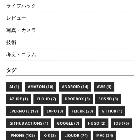
ライフハック
レビュー
写真・カメラ
技術
考え・コラム
タグ
AI (1)
AMAZON (10)
ANDROID (14)
AWS (3)
AZURE (1)
CLOUD (7)
DROPBOX (3)
EOS 5D (3)
EVERNOTE (17)
EXPO (3)
FLICKR (23)
GITHUB (1)
GITHUB ACTIONS (1)
GOOGLE (7)
HUGO (2)
IOS (76)
IPHONE (105)
K-3 (3)
LIQUOR (74)
MAC (24)