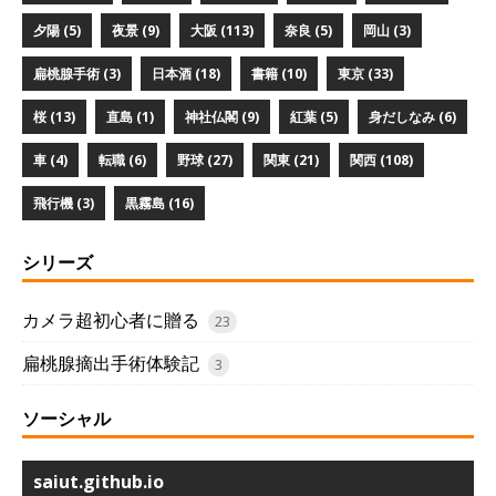
夕陽 (5)
夜景 (9)
大阪 (113)
奈良 (5)
岡山 (3)
扁桃腺手術 (3)
日本酒 (18)
書籍 (10)
東京 (33)
桜 (13)
直島 (1)
神社仏閣 (9)
紅葉 (5)
身だしなみ (6)
車 (4)
転職 (6)
野球 (27)
関東 (21)
関西 (108)
飛行機 (3)
黒霧島 (16)
シリーズ
カメラ超初心者に贈る
23
扁桃腺摘出手術体験記
3
ソーシャル
saiut.github.io