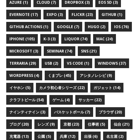
AZURE (1)
CLOUD (7)
DROPBOX (3)
EOS 5D (3)
EVERNOTE (17)
EXPO (3)
FLICKR (23)
GITHUB (1)
GITHUB ACTIONS (1)
GOOGLE (7)
HUGO (2)
IOS (76)
IPHONE (105)
K-3 (3)
LIQUOR (74)
MAC (24)
MICROSOFT (3)
SEMINAR (74)
SNS (21)
TERRARIA (29)
USB (2)
VS CODE (1)
WINDOWS (37)
WORDPRESS (4)
くまプレ (45)
アシタノレシピ (9)
イヤホン (5)
カメラ初心者シリーズ (22)
ガジェット (14)
クラフトビール (54)
ゲーム (4)
サッカー (22)
ナインティナイン (3)
バスケットボール (7)
ブラウザ (20)
ブログ (20)
レンズ (9)
京都 (23)
仕事術 (5)
仙台 (21)
充電器 (13)
公園 (5)
兵庫 (12)
出張 (6)
名古屋 (2)