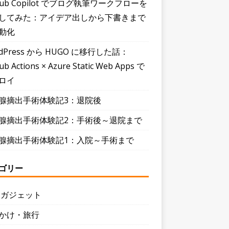
Hub Copilot でブログ執筆ワークフローを
してみた：アイデア出しから下書きまで
動化
dPress から HUGO に移行した話：
ub Actions × Azure Static Web Apps で
ロイ
腺摘出手術体験記3：退院後
腺摘出手術体験記2：手術後～退院まで
腺摘出手術体験記1：入院～手術まで
ゴリー
・ガジェット
かけ・旅行