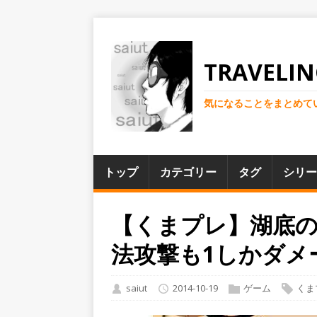
TRAVELIN
気になることをまとめて
トップ
カテゴリー
タグ
シリー
【くまプレ】湖底の
法攻撃も1しかダメ
saiut
2014-10-19
ゲーム
くま