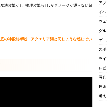
アプ
 魔法攻撃が1、物理攻撃も1しかダメージが通らない敵
イベ
ウェ
グル
湖底の神殿前半戦！アクエリア湖と同じような感じでい
ゲー
スポ
ライ
ぞ
レビ
写真
技術
考え