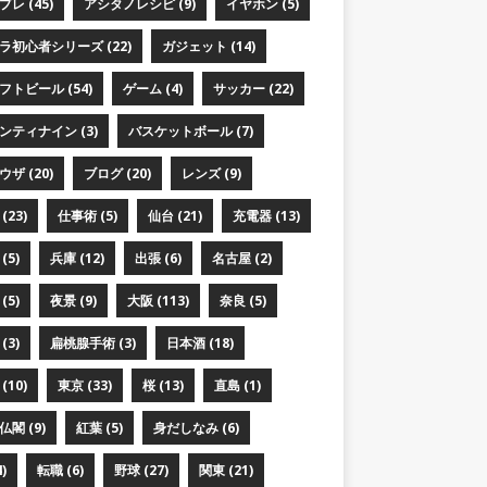
レ (45)
アシタノレシピ (9)
イヤホン (5)
ラ初心者シリーズ (22)
ガジェット (14)
フトビール (54)
ゲーム (4)
サッカー (22)
ンティナイン (3)
バスケットボール (7)
ザ (20)
ブログ (20)
レンズ (9)
(23)
仕事術 (5)
仙台 (21)
充電器 (13)
(5)
兵庫 (12)
出張 (6)
名古屋 (2)
(5)
夜景 (9)
大阪 (113)
奈良 (5)
(3)
扁桃腺手術 (3)
日本酒 (18)
(10)
東京 (33)
桜 (13)
直島 (1)
閣 (9)
紅葉 (5)
身だしなみ (6)
)
転職 (6)
野球 (27)
関東 (21)