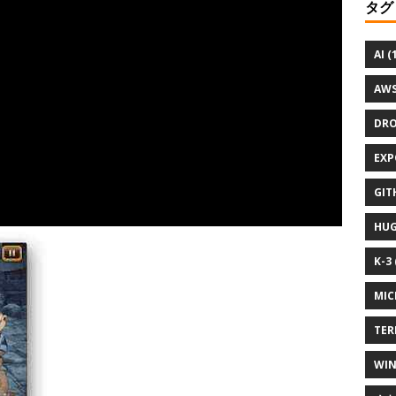
タグ
AI (
AWS
DRO
EXP
GIT
HUG
K-3 
MIC
TER
WIN