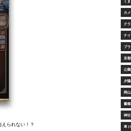
くまプ
カメ
クラ
ナイ
ブラウ
京都 
公園 
夕陽 
岡山 
書籍 
神社仏
与えられない！？
車 (4