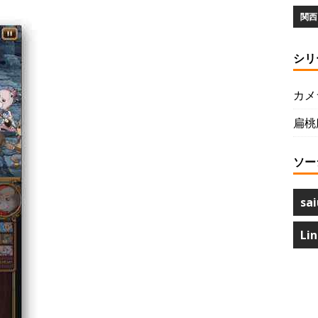
関西 
シリ
カメ
扁桃
ソー
sai
Li