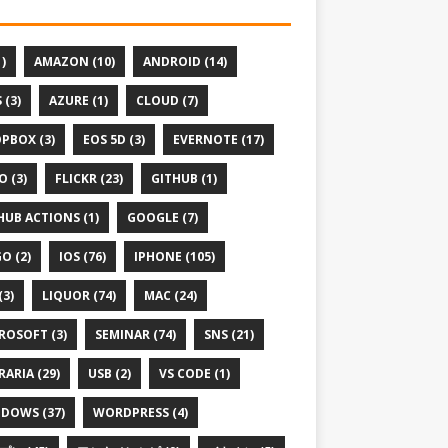
1)
AMAZON (10)
ANDROID (14)
 (3)
AZURE (1)
CLOUD (7)
PBOX (3)
EOS 5D (3)
EVERNOTE (17)
O (3)
FLICKR (23)
GITHUB (1)
HUB ACTIONS (1)
GOOGLE (7)
O (2)
IOS (76)
IPHONE (105)
(3)
LIQUOR (74)
MAC (24)
ROSOFT (3)
SEMINAR (74)
SNS (21)
RARIA (29)
USB (2)
VS CODE (1)
DOWS (37)
WORDPRESS (4)