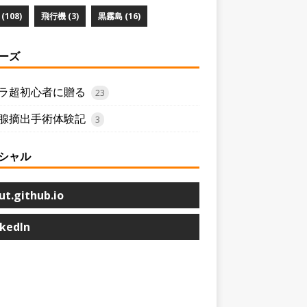
(108)
飛行機 (3)
黒霧島 (16)
ーズ
ラ超初心者に贈る
23
腺摘出手術体験記
3
シャル
ut.github.io
nkedIn