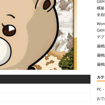
Git
構築
全自
Wor
GitH
デプ
扁桃
扁桃
扁桃
カテ
PC
おで