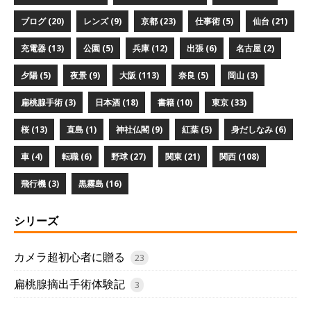
ブログ (20)
レンズ (9)
京都 (23)
仕事術 (5)
仙台 (21)
充電器 (13)
公園 (5)
兵庫 (12)
出張 (6)
名古屋 (2)
夕陽 (5)
夜景 (9)
大阪 (113)
奈良 (5)
岡山 (3)
扁桃腺手術 (3)
日本酒 (18)
書籍 (10)
東京 (33)
桜 (13)
直島 (1)
神社仏閣 (9)
紅葉 (5)
身だしなみ (6)
車 (4)
転職 (6)
野球 (27)
関東 (21)
関西 (108)
飛行機 (3)
黒霧島 (16)
シリーズ
カメラ超初心者に贈る
23
扁桃腺摘出手術体験記
3