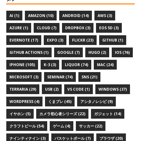
AI (1)
AMAZON (10)
ANDROID (14)
AWS (3)
AZURE (1)
CLOUD (7)
DROPBOX (3)
EOS 5D (3)
EVERNOTE (17)
EXPO (3)
FLICKR (23)
GITHUB (1)
GITHUB ACTIONS (1)
GOOGLE (7)
HUGO (2)
IOS (76)
IPHONE (105)
K-3 (3)
LIQUOR (74)
MAC (24)
MICROSOFT (3)
SEMINAR (74)
SNS (21)
TERRARIA (29)
USB (2)
VS CODE (1)
WINDOWS (37)
WORDPRESS (4)
くまプレ (45)
アシタノレシピ (9)
イヤホン (5)
カメラ初心者シリーズ (22)
ガジェット (14)
クラフトビール (54)
ゲーム (4)
サッカー (22)
ナインティナイン (3)
バスケットボール (7)
ブラウザ (20)