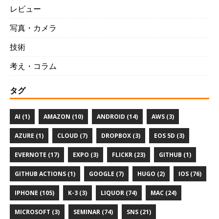
レビュー
写真・カメラ
技術
考え・コラム
タグ
AI (1)
AMAZON (10)
ANDROID (14)
AWS (3)
AZURE (1)
CLOUD (7)
DROPBOX (3)
EOS 5D (3)
EVERNOTE (17)
EXPO (3)
FLICKR (23)
GITHUB (1)
GITHUB ACTIONS (1)
GOOGLE (7)
HUGO (2)
IOS (76)
IPHONE (105)
K-3 (3)
LIQUOR (74)
MAC (24)
MICROSOFT (3)
SEMINAR (74)
SNS (21)