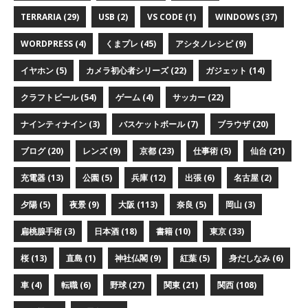
TERRARIA (29)
USB (2)
VS CODE (1)
WINDOWS (37)
WORDPRESS (4)
くまプレ (45)
アシタノレシピ (9)
イヤホン (5)
カメラ初心者シリーズ (22)
ガジェット (14)
クラフトビール (54)
ゲーム (4)
サッカー (22)
ナインティナイン (3)
バスケットボール (7)
ブラウザ (20)
ブログ (20)
レンズ (9)
京都 (23)
仕事術 (5)
仙台 (21)
充電器 (13)
公園 (5)
兵庫 (12)
出張 (6)
名古屋 (2)
夕陽 (5)
夜景 (9)
大阪 (113)
奈良 (5)
岡山 (3)
扁桃腺手術 (3)
日本酒 (18)
書籍 (10)
東京 (33)
桜 (13)
直島 (1)
神社仏閣 (9)
紅葉 (5)
身だしなみ (6)
車 (4)
転職 (6)
野球 (27)
関東 (21)
関西 (108)