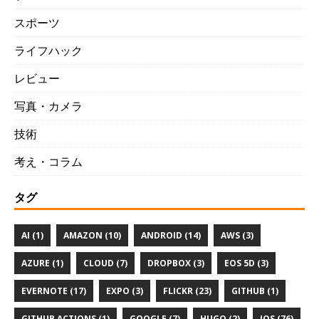
スポーツ
ライフハック
レビュー
写真・カメラ
技術
考え・コラム
タグ
AI (1)
AMAZON (10)
ANDROID (14)
AWS (3)
AZURE (1)
CLOUD (7)
DROPBOX (3)
EOS 5D (3)
EVERNOTE (17)
EXPO (3)
FLICKR (23)
GITHUB (1)
GITHUB ACTIONS (1)
GOOGLE (7)
HUGO (2)
IOS (76)