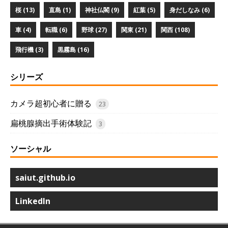
桜 (13)
直島 (1)
神社仏閣 (9)
紅葉 (5)
身だしなみ (6)
車 (4)
転職 (6)
野球 (27)
関東 (21)
関西 (108)
飛行機 (3)
黒霧島 (16)
シリーズ
カメラ超初心者に贈る
23
扁桃腺摘出手術体験記
3
ソーシャル
saiut.github.io
LinkedIn