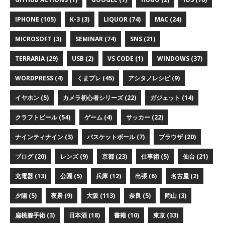
IPHONE (105)
K-3 (3)
LIQUOR (74)
MAC (24)
MICROSOFT (3)
SEMINAR (74)
SNS (21)
TERRARIA (29)
USB (2)
VS CODE (1)
WINDOWS (37)
WORDPRESS (4)
くまプレ (45)
アシタノレシピ (9)
イヤホン (5)
カメラ初心者シリーズ (22)
ガジェット (14)
クラフトビール (54)
ゲーム (4)
サッカー (22)
ナインティナイン (3)
バスケットボール (7)
ブラウザ (20)
ブログ (20)
レンズ (9)
京都 (23)
仕事術 (5)
仙台 (21)
充電器 (13)
公園 (5)
兵庫 (12)
出張 (6)
名古屋 (2)
夕陽 (5)
夜景 (9)
大阪 (113)
奈良 (5)
岡山 (3)
扁桃腺手術 (3)
日本酒 (18)
書籍 (10)
東京 (33)