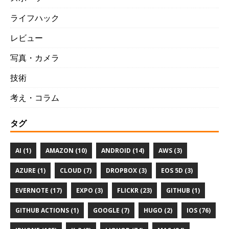
ライフハック
レビュー
写真・カメラ
技術
考え・コラム
タグ
AI (1)
AMAZON (10)
ANDROID (14)
AWS (3)
AZURE (1)
CLOUD (7)
DROPBOX (3)
EOS 5D (3)
EVERNOTE (17)
EXPO (3)
FLICKR (23)
GITHUB (1)
GITHUB ACTIONS (1)
GOOGLE (7)
HUGO (2)
IOS (76)