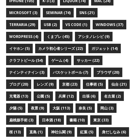
IPHONE (105)
K-3 (3)
LIQUOR (74)
MAC (24)
MICROSOFT (3)
SEMINAR (74)
SNS (21)
TERRARIA (29)
USB (2)
VS CODE (1)
WINDOWS (37)
WORDPRESS (4)
くまプレ (45)
アシタノレシピ (9)
イヤホン (5)
カメラ初心者シリーズ (22)
ガジェット (14)
クラフトビール (54)
ゲーム (4)
サッカー (22)
ナインティナイン (3)
バスケットボール (7)
ブラウザ (20)
ブログ (20)
レンズ (9)
京都 (23)
仕事術 (5)
仙台 (21)
充電器 (13)
公園 (5)
兵庫 (12)
出張 (6)
名古屋 (2)
夕陽 (5)
夜景 (9)
大阪 (113)
奈良 (5)
岡山 (3)
扁桃腺手術 (3)
日本酒 (18)
書籍 (10)
東京 (33)
桜 (13)
直島 (1)
神社仏閣 (9)
紅葉 (5)
身だしなみ (6)