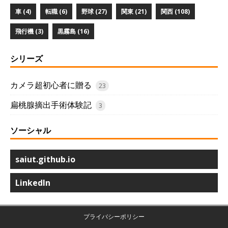
車 (4)
転職 (6)
野球 (27)
関東 (21)
関西 (108)
飛行機 (3)
黒霧島 (16)
シリーズ
カメラ超初心者に贈る
23
扁桃腺摘出手術体験記
3
ソーシャル
saiut.github.io
LinkedIn
プライバシーポリシー