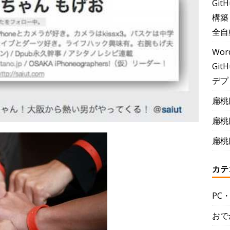
Git
構築
全自
Wor
GitH
デプ
扁桃
扁桃
扁桃
カテ
PC
おで