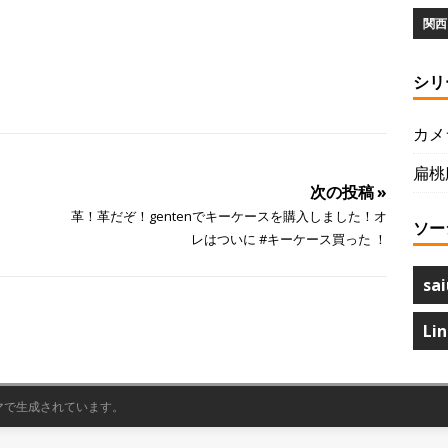
関西 
シリ
カメ
扁桃
次の投稿 »
革！革だぞ！gentenでキーケースを購入しました！オ
ソー
レはついに #キーケース買った ！
sai
Li
マで生成されています。