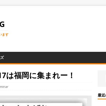
G
います
ズ
 9/17は福岡に集まれー！
minar
最近