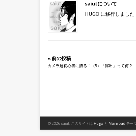
saiutについて
HUGO に移行しました
« 前の投稿
カメラ超初心者に贈る！（5）「露出」って何？
© 2026 saiut.
このサイトは
Hugo
と
Mainroad
テー