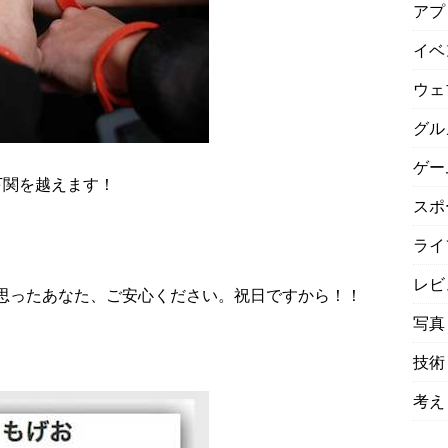
アプ
イベ
ウェ
グル
ゲー
下関を越えます！
スポ
ライ
レビ
？と思ったあなた、ご安心ください。祝日ですから！！
写真
技術
考え