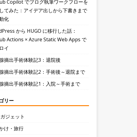
Hub Copilot でブログ執筆ワークフローを
してみた：アイデア出しから下書きまで
動化
dPress から HUGO に移行した話：
ub Actions × Azure Static Web Apps で
ロイ
腺摘出手術体験記3：退院後
腺摘出手術体験記2：手術後～退院まで
腺摘出手術体験記1：入院～手術まで
ゴリー
・ガジェット
かけ・旅行