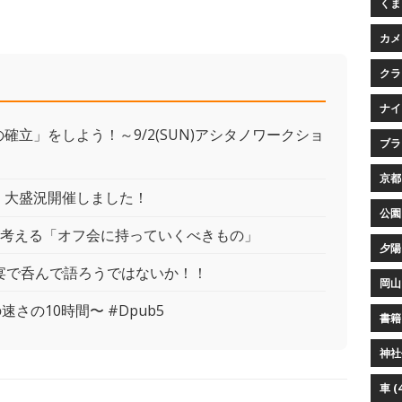
くまプ
カメ
クラ
ナイ
立」をしよう！～9/2(SUN)アシタノワークショ
ブラウ
京都 
ン 大盛況開催しました！
公園 
が考える「オフ会に持っていくべきもの」
夕陽 
野宴で呑んで語ろうではないか！！
岡山 
の速さの10時間〜 #Dpub5
書籍 
神社仏
車 (4