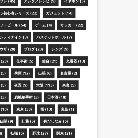
レ (45)
アシタノレシピ (9)
イヤホン (5)
ラ初心者シリーズ (22)
ガジェット (14)
フトビール (54)
ゲーム (4)
サッカー (22)
ンティナイン (3)
バスケットボール (7)
ザ (20)
ブログ (20)
レンズ (9)
(23)
仕事術 (5)
仙台 (21)
充電器 (13)
(5)
兵庫 (12)
出張 (6)
名古屋 (2)
(5)
夜景 (9)
大阪 (113)
奈良 (5)
(3)
扁桃腺手術 (3)
日本酒 (18)
(10)
東京 (33)
桜 (13)
直島 (1)
閣 (9)
紅葉 (5)
身だしなみ (6)
)
転職 (6)
野球 (27)
関東 (21)