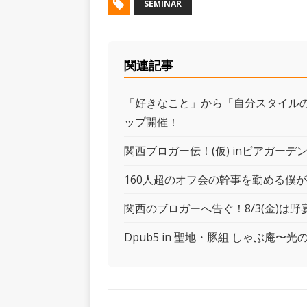
SEMINAR
関連記事
「好きなこと」から「自分スタイルの確
ップ開催！
関西ブロガー伝！(仮) inビアガーデ
160人超のオフ会の幹事を勤める僕
関西のブロガーへ告ぐ！8/3(金)は
Dpub5 in 聖地・豚組 しゃぶ庵〜光