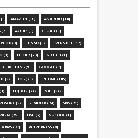
1)
AMAZON (10)
ANDROID (14)
 (3)
AZURE (1)
CLOUD (7)
PBOX (3)
EOS 5D (3)
EVERNOTE (17)
O (3)
FLICKR (23)
GITHUB (1)
HUB ACTIONS (1)
GOOGLE (7)
O (2)
IOS (76)
IPHONE (105)
(3)
LIQUOR (74)
MAC (24)
ROSOFT (3)
SEMINAR (74)
SNS (21)
RARIA (29)
USB (2)
VS CODE (1)
DOWS (37)
WORDPRESS (4)