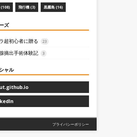
(108)
飛行機 (3)
黒霧島 (16)
ーズ
ラ超初心者に贈る
23
腺摘出手術体験記
3
シャル
ut.github.io
nkedIn
プライバシーポリシー