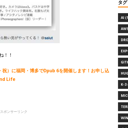
タグ
AI (
AWS
DRO
EXP
ね！！
GIT
月・祝）に福岡・博多でDpub 6を開催します！お申し込
HUG
 Life
K-3 
MIC
TER
WIN