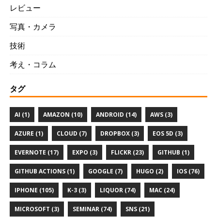
レビュー
写真・カメラ
技術
考え・コラム
タグ
AI (1)
AMAZON (10)
ANDROID (14)
AWS (3)
AZURE (1)
CLOUD (7)
DROPBOX (3)
EOS 5D (3)
EVERNOTE (17)
EXPO (3)
FLICKR (23)
GITHUB (1)
GITHUB ACTIONS (1)
GOOGLE (7)
HUGO (2)
IOS (76)
IPHONE (105)
K-3 (3)
LIQUOR (74)
MAC (24)
MICROSOFT (3)
SEMINAR (74)
SNS (21)