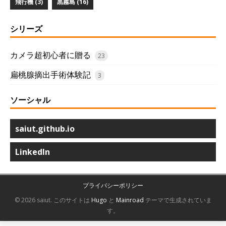
飛行機 (3)
黒霧島 (16)
シリーズ
カメラ超初心者に贈る
23
扁桃腺摘出手術体験記
3
ソーシャル
saiut.github.io
LinkedIn
プライバシーポリシー
© 2026 saiut.
このサイトは
Hugo
と
Mainroad
テーマで生成されていま
す。