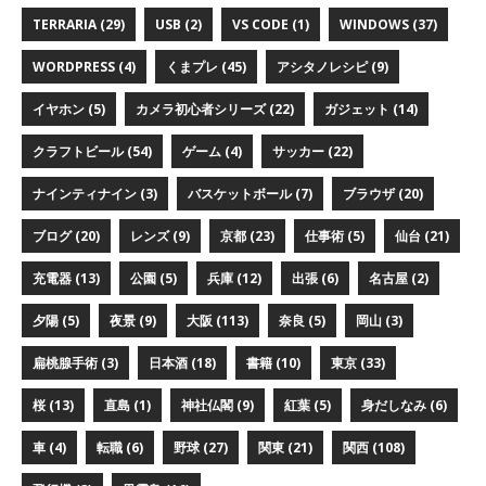
TERRARIA (29)
USB (2)
VS CODE (1)
WINDOWS (37)
WORDPRESS (4)
くまプレ (45)
アシタノレシピ (9)
イヤホン (5)
カメラ初心者シリーズ (22)
ガジェット (14)
クラフトビール (54)
ゲーム (4)
サッカー (22)
ナインティナイン (3)
バスケットボール (7)
ブラウザ (20)
ブログ (20)
レンズ (9)
京都 (23)
仕事術 (5)
仙台 (21)
充電器 (13)
公園 (5)
兵庫 (12)
出張 (6)
名古屋 (2)
夕陽 (5)
夜景 (9)
大阪 (113)
奈良 (5)
岡山 (3)
扁桃腺手術 (3)
日本酒 (18)
書籍 (10)
東京 (33)
桜 (13)
直島 (1)
神社仏閣 (9)
紅葉 (5)
身だしなみ (6)
車 (4)
転職 (6)
野球 (27)
関東 (21)
関西 (108)