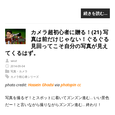
続きを読む…
カメラ超初心者に贈る！(21) 写
真は前だけじゃない！ぐるぐる
見回ってこそ自分の写真が見え
てくるはず。
saiut
2014-09-04
写真・カメラ
カメラ初心者シリーズ
photo credit:
Hossein Ghodsi
via
photopin
cc
写真を撮るぞ！とスポットに着いてズンズン進む… いい景色
だー！と言いながら撮りながらズンズン進む… 終わり！