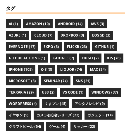
タグ
AI (1)
AMAZON (10)
ANDROID (14)
AWS (3)
AZURE (1)
CLOUD (7)
DROPBOX (3)
EOS 5D (3)
EVERNOTE (17)
EXPO (3)
FLICKR (23)
GITHUB (1)
GITHUB ACTIONS (1)
GOOGLE (7)
HUGO (2)
IOS (76)
IPHONE (105)
K-3 (3)
LIQUOR (74)
MAC (24)
MICROSOFT (3)
SEMINAR (74)
SNS (21)
TERRARIA (29)
USB (2)
VS CODE (1)
WINDOWS (37)
WORDPRESS (4)
くまプレ (45)
アシタノレシピ (9)
イヤホン (5)
カメラ初心者シリーズ (22)
ガジェット (14)
クラフトビール (54)
ゲーム (4)
サッカー (22)