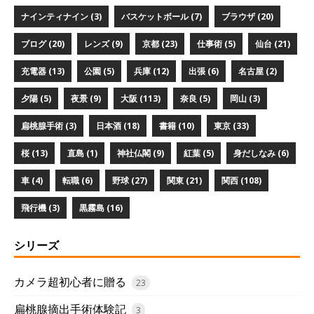
ナインティナイン (3)
バスケットボール (7)
ブラウザ (20)
ブログ (20)
レンズ (9)
京都 (23)
仕事術 (5)
仙台 (21)
充電器 (13)
公園 (5)
兵庫 (12)
出張 (6)
名古屋 (2)
夕陽 (5)
夜景 (9)
大阪 (113)
奈良 (5)
岡山 (3)
扁桃腺手術 (3)
日本酒 (18)
書籍 (10)
東京 (33)
桜 (13)
直島 (1)
神社仏閣 (9)
紅葉 (5)
身だしなみ (6)
車 (4)
転職 (6)
野球 (27)
関東 (21)
関西 (108)
飛行機 (3)
黒霧島 (16)
シリーズ
カメラ超初心者に贈る
23
扁桃腺摘出手術体験記
3