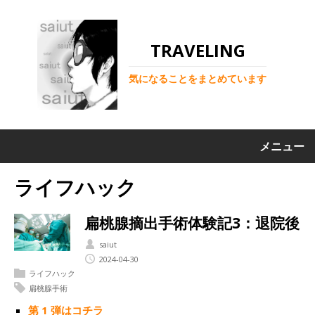
TRAVELING
気になることをまとめています
メニュー
ライフハック
扁桃腺摘出手術体験記3：退院後
saiut
2024-04-30
ライフハック
扁桃腺手術
第 1 弾はコチラ