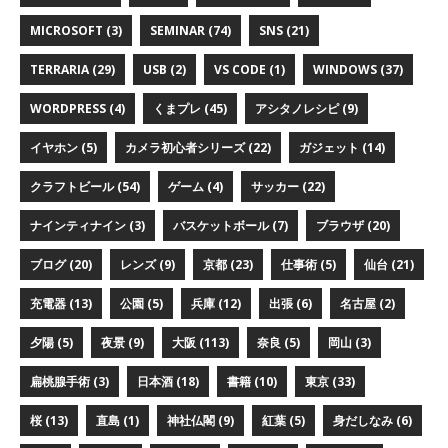
MICROSOFT (3)
SEMINAR (74)
SNS (21)
TERRARIA (29)
USB (2)
VS CODE (1)
WINDOWS (37)
WORDPRESS (4)
くまプレ (45)
アシタノレシピ (9)
イヤホン (5)
カメラ初心者シリーズ (22)
ガジェット (14)
クラフトビール (54)
ゲーム (4)
サッカー (22)
ナインティナイン (3)
バスケットボール (7)
ブラウザ (20)
ブログ (20)
レンズ (9)
京都 (23)
仕事術 (5)
仙台 (21)
充電器 (13)
公園 (5)
兵庫 (12)
出張 (6)
名古屋 (2)
夕陽 (5)
夜景 (9)
大阪 (113)
奈良 (5)
岡山 (3)
扁桃腺手術 (3)
日本酒 (18)
書籍 (10)
東京 (33)
桜 (13)
直島 (1)
神社仏閣 (9)
紅葉 (5)
身だしなみ (6)