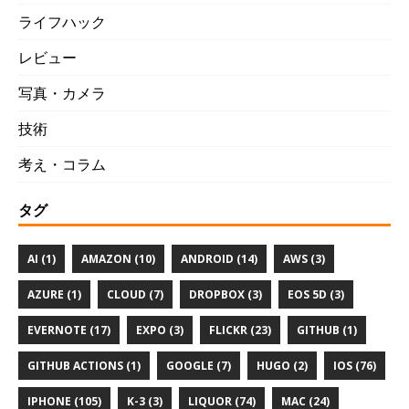
ライフハック
レビュー
写真・カメラ
技術
考え・コラム
タグ
AI (1)
AMAZON (10)
ANDROID (14)
AWS (3)
AZURE (1)
CLOUD (7)
DROPBOX (3)
EOS 5D (3)
EVERNOTE (17)
EXPO (3)
FLICKR (23)
GITHUB (1)
GITHUB ACTIONS (1)
GOOGLE (7)
HUGO (2)
IOS (76)
IPHONE (105)
K-3 (3)
LIQUOR (74)
MAC (24)