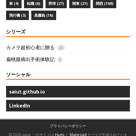
車 (4)
転職 (6)
野球 (27)
関東 (21)
関西 (108)
飛行機 (3)
黒霧島 (16)
シリーズ
カメラ超初心者に贈る
23
扁桃腺摘出手術体験記
3
ソーシャル
saiut.github.io
LinkedIn
プライバシーポリシー
© 2026 saiut.
このサイトは
Hugo
と
Mainroad
テーマで生成されていま