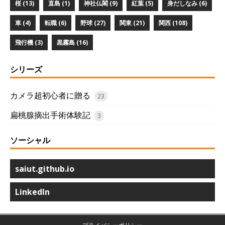
桜 (13)
直島 (1)
神社仏閣 (9)
紅葉 (5)
身だしなみ (6)
車 (4)
転職 (6)
野球 (27)
関東 (21)
関西 (108)
飛行機 (3)
黒霧島 (16)
シリーズ
カメラ超初心者に贈る
23
扁桃腺摘出手術体験記
3
ソーシャル
saiut.github.io
LinkedIn