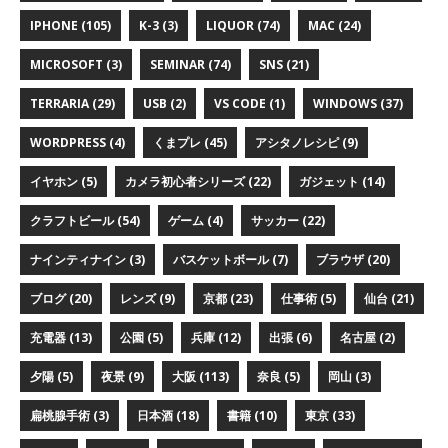
IPHONE (105)
K-3 (3)
LIQUOR (74)
MAC (24)
MICROSOFT (3)
SEMINAR (74)
SNS (21)
TERRARIA (29)
USB (2)
VS CODE (1)
WINDOWS (37)
WORDPRESS (4)
くまプレ (45)
アシタノレシピ (9)
イヤホン (5)
カメラ初心者シリーズ (22)
ガジェット (14)
クラフトビール (54)
ゲーム (4)
サッカー (22)
ナインティナイン (3)
バスケットボール (7)
ブラウザ (20)
ブログ (20)
レンズ (9)
京都 (23)
仕事術 (5)
仙台 (21)
充電器 (13)
公園 (5)
兵庫 (12)
出張 (6)
名古屋 (2)
夕陽 (5)
夜景 (9)
大阪 (113)
奈良 (5)
岡山 (3)
扁桃腺手術 (3)
日本酒 (18)
書籍 (10)
東京 (33)