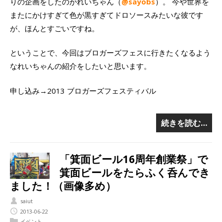
りの企画をしたのがれいちゃん（
@sayobs
）。 今や世界を
またにかけすぎて色が黒すぎてドロソースみたいな彼です
が、ほんとすごいですね。
ということで、今回はブロガーズフェスに行きたくなるよう
なれいちゃんの紹介をしたいと思います。
申し込み→2013 ブロガーズフェスティバル
続きを読む…
「箕面ビール16周年創業祭」で
箕面ビールをたらふく呑んでき
ました！（画像多め）
saiut
2013-06-22
イベント