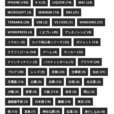
IPHONE (105)
K-3 (3)
LIQUOR (74)
MAC (24)
MICROSOFT (3)
SEMINAR (74)
SNS (21)
TERRARIA (29)
USB (2)
VS CODE (1)
WINDOWS (37)
WORDPRESS (4)
くまプレ (45)
アシタノレシピ (9)
イヤホン (5)
カメラ初心者シリーズ (22)
ガジェット (14)
クラフトビール (54)
ゲーム (4)
サッカー (22)
ナインティナイン (3)
バスケットボール (7)
ブラウザ (20)
ブログ (20)
レンズ (9)
京都 (23)
仕事術 (5)
仙台 (21)
充電器 (13)
公園 (5)
兵庫 (12)
出張 (6)
名古屋 (2)
夕陽 (5)
夜景 (9)
大阪 (113)
奈良 (5)
岡山 (3)
扁桃腺手術 (3)
日本酒 (18)
書籍 (10)
東京 (33)
桜 (13)
直島 (1)
神社仏閣 (9)
紅葉 (5)
身だしなみ (6)