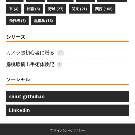
車 (4)
転職 (6)
野球 (27)
関東 (21)
関西 (108)
飛行機 (3)
黒霧島 (16)
シリーズ
カメラ超初心者に贈る
23
扁桃腺摘出手術体験記
3
ソーシャル
saiut.github.io
LinkedIn
プライバシーポリシー