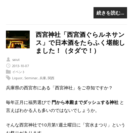
続きを読む…
西宮神社「西宮酒ぐらルネサン
ス」で日本酒をたらふく堪能し
ました！（タダで！）
saiut
2013-10-07
イベント
Liquor
,
Seminar
,
兵庫
,
関西
兵庫県の西宮市にある「西宮神社」をご存知ですか？
毎年正月に福男選びで
門から本殿までダッシュする神社
と
言えばわかる人も多いのではないでしょうか。
そんな西宮神社で10月第1週土曜日に「宮水まつり」という
お祭りがあります。