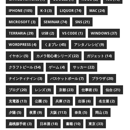
IPHONE (105)
K-3 (3)
LIQUOR (74)
MAC (24)
MICROSOFT (3)
SEMINAR (74)
SNS (21)
TERRARIA (29)
USB (2)
VS CODE (1)
WINDOWS (37)
WORDPRESS (4)
くまプレ (45)
アシタノレシピ (9)
イヤホン (5)
カメラ初心者シリーズ (22)
ガジェット (14)
クラフトビール (54)
ゲーム (4)
サッカー (22)
ナインティナイン (3)
バスケットボール (7)
ブラウザ (20)
ブログ (20)
レンズ (9)
京都 (23)
仕事術 (5)
仙台 (21)
充電器 (13)
公園 (5)
兵庫 (12)
出張 (6)
名古屋 (2)
夕陽 (5)
夜景 (9)
大阪 (113)
奈良 (5)
岡山 (3)
扁桃腺手術 (3)
日本酒 (18)
書籍 (10)
東京 (33)