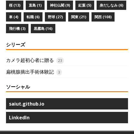
桜 (13)
直島 (1)
神社仏閣 (9)
紅葉 (5)
身だしなみ (6)
車 (4)
転職 (6)
野球 (27)
関東 (21)
関西 (108)
飛行機 (3)
黒霧島 (16)
シリーズ
カメラ超初心者に贈る
23
扁桃腺摘出手術体験記
3
ソーシャル
saiut.github.io
LinkedIn