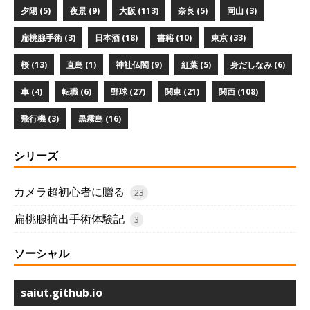
夕陽 (5)
夜景 (9)
大阪 (113)
奈良 (5)
岡山 (3)
扁桃腺手術 (3)
日本酒 (18)
書籍 (10)
東京 (33)
桜 (13)
直島 (1)
神社仏閣 (9)
紅葉 (5)
身だしなみ (6)
車 (4)
転職 (6)
野球 (27)
関東 (21)
関西 (108)
飛行機 (3)
黒霧島 (16)
シリーズ
カメラ超初心者に贈る
23
扁桃腺摘出手術体験記
3
ソーシャル
saiut.github.io