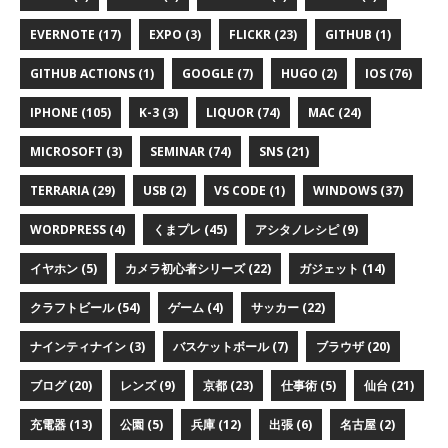
EVERNOTE (17)
EXPO (3)
FLICKR (23)
GITHUB (1)
GITHUB ACTIONS (1)
GOOGLE (7)
HUGO (2)
IOS (76)
IPHONE (105)
K-3 (3)
LIQUOR (74)
MAC (24)
MICROSOFT (3)
SEMINAR (74)
SNS (21)
TERRARIA (29)
USB (2)
VS CODE (1)
WINDOWS (37)
WORDPRESS (4)
くまプレ (45)
アシタノレシピ (9)
イヤホン (5)
カメラ初心者シリーズ (22)
ガジェット (14)
クラフトビール (54)
ゲーム (4)
サッカー (22)
ナインティナイン (3)
バスケットボール (7)
ブラウザ (20)
ブログ (20)
レンズ (9)
京都 (23)
仕事術 (5)
仙台 (21)
充電器 (13)
公園 (5)
兵庫 (12)
出張 (6)
名古屋 (2)